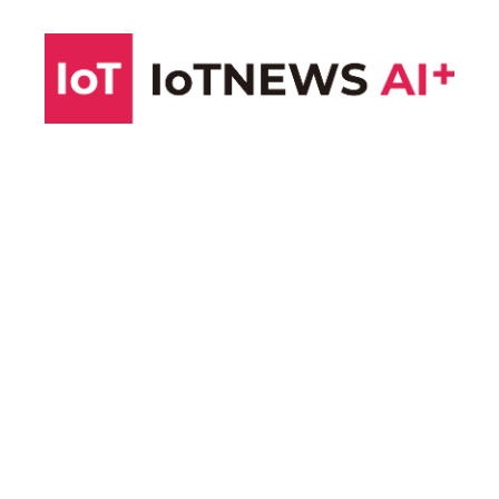
コ
ン
テ
ン
ツ
へ
ス
キ
ッ
プ