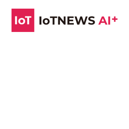
コ
ン
テ
ン
ツ
へ
ス
キ
ッ
プ