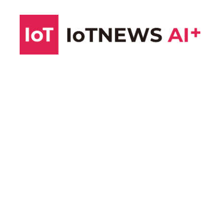
コ
ン
テ
ン
ツ
へ
ス
キ
ッ
プ