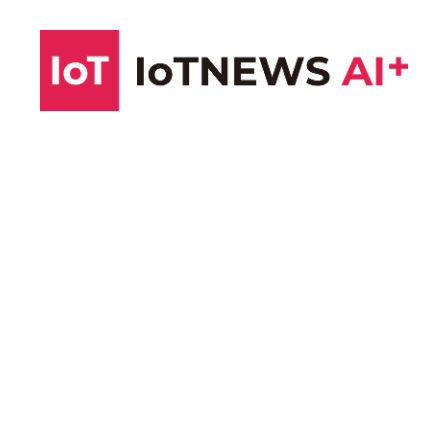
コ
ン
テ
ン
ツ
へ
ス
キ
ッ
プ