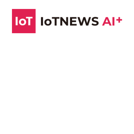
コ
ン
テ
ン
ツ
へ
ス
キ
ッ
プ