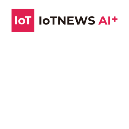
コ
ン
テ
ン
ツ
へ
ス
キ
ッ
プ