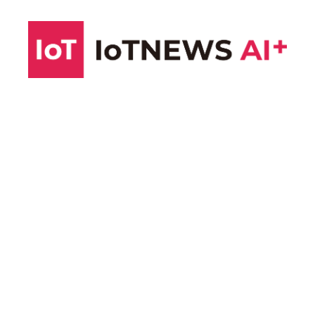
コ
ン
テ
ン
ツ
へ
ス
キ
ッ
プ