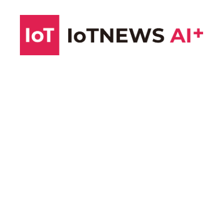
コ
ン
テ
ン
ツ
へ
ス
キ
ッ
プ