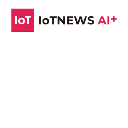
コ
ン
テ
ン
ツ
へ
ス
キ
ッ
プ