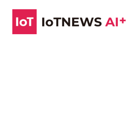
コ
ン
テ
ン
ツ
へ
ス
キ
ッ
プ