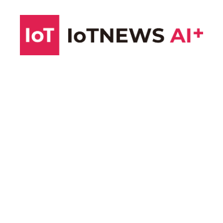
コ
ン
テ
ン
ツ
へ
ス
キ
ッ
プ