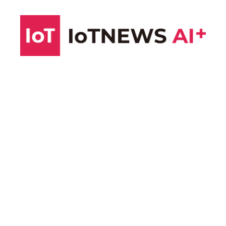
コ
ン
テ
ン
ツ
へ
ス
キ
ッ
プ