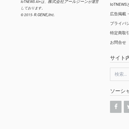
株式会社アールジーン
IoTNEWS AI+は、
が運営
IoTNEW
しております。
広告掲載
R.GENE,Inc.
© 2015-
プライバ
特定商取
お問合せ
サイト
検
索:
ソーシ