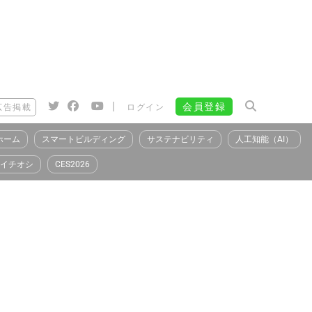
|
会員登録
広告掲載
ログイン
ホーム
スマートビルディング
サステナビリティ
人工知能（AI）
イチオシ
CES2026