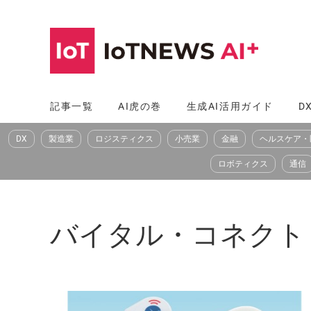
コ
ン
テ
ン
ツ
記事一覧
AI虎の巻
生成AI活用ガイド
D
へ
DX
製造業
ロジスティクス
小売業
金融
ヘルスケア・
ス
キ
ロボティクス
通信
ッ
プ
バイタル・コネクト（Vit