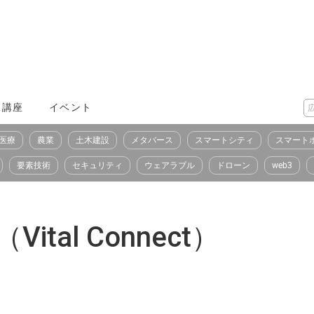
X講座
イベント
医療
農業
土木建設
メタバース
スマートシティ
スマート
要素技術
セキュリティ
ウェアラブル
ドローン
web3
al Connect）