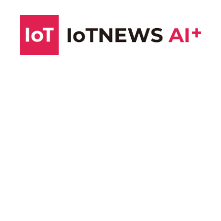
コ
ン
テ
ン
ツ
へ
ス
キ
ッ
プ