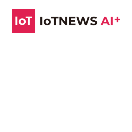
コ
ン
テ
ン
ツ
へ
ス
キ
ッ
プ