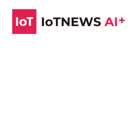
コ
ン
テ
ン
ツ
へ
ス
キ
ッ
プ