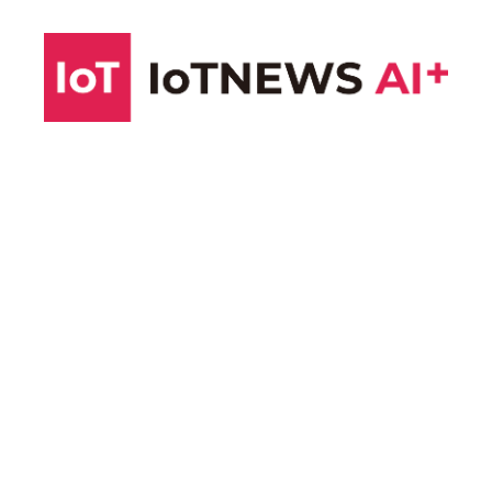
コ
ン
テ
ン
ツ
へ
ス
キ
ッ
プ