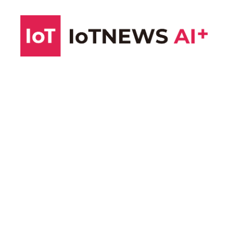
コ
ン
テ
ン
ツ
へ
ス
キ
ッ
プ