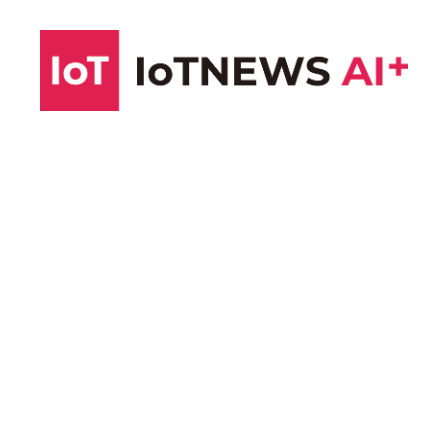
コ
ン
テ
ン
ツ
へ
ス
キ
ッ
プ