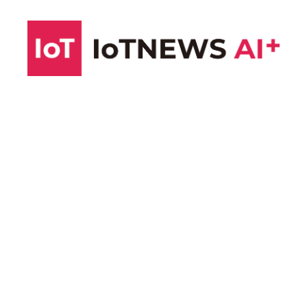
コ
ン
テ
ン
ツ
へ
ス
キ
ッ
プ