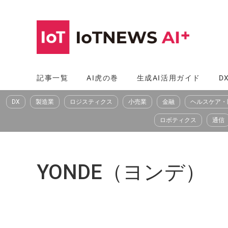
コ
ン
テ
ン
ツ
記事一覧
AI虎の巻
生成AI活用ガイド
D
へ
DX
製造業
ロジスティクス
小売業
金融
ヘルスケア・
ス
キ
ロボティクス
通信
ッ
プ
YONDE（ヨンデ）