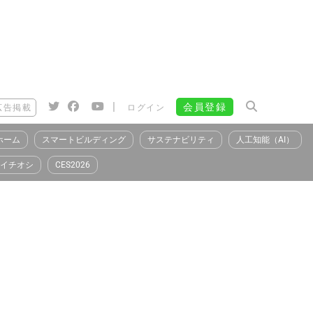
|
会員登録
広告掲載
ログイン
ホーム
スマートビルディング
サステナビリティ
人工知能（AI）
イチオシ
CES2026