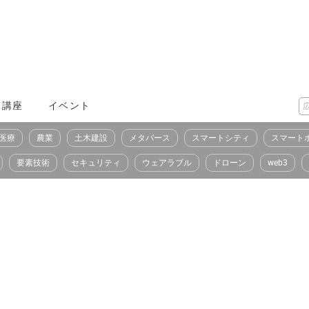
X講座
イベント
医療
農業
土木建設
メタバース
スマートシティ
スマート
要素技術
セキュリティ
ウェアラブル
ドローン
web3