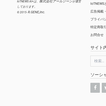
株式会社アールジーン
IoTNEWS AI+は、
が運営
IoTNEW
しております。
広告掲載
R.GENE,Inc.
© 2015-
プライバ
特定商取
お問合せ
サイト
検
索:
ソーシ