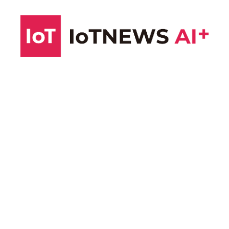
コ
ン
テ
ン
ツ
へ
ス
キ
ッ
プ