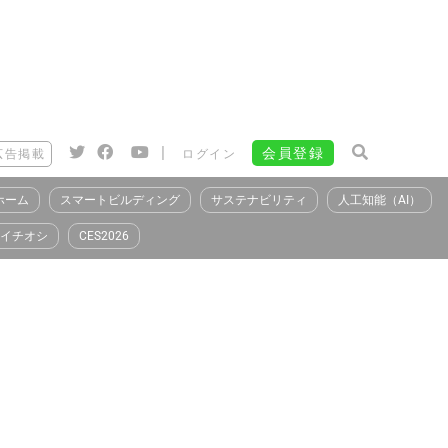
|
会員登録
広告掲載
ログイン
ホーム
スマートビルディング
サステナビリティ
人工知能（AI）
イチオシ
CES2026