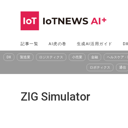
コ
ン
テ
ン
ツ
記事一覧
AI虎の巻
生成AI活用ガイド
D
へ
DX
製造業
ロジスティクス
小売業
金融
ヘルスケア・
ス
キ
ロボティクス
通信
ッ
プ
ZIG Simulator