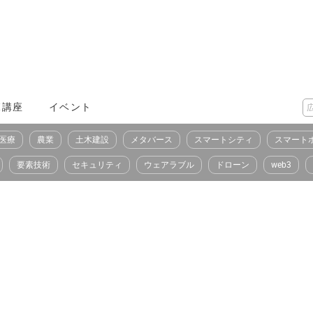
X講座
イベント
医療
農業
土木建設
メタバース
スマートシティ
スマート
要素技術
セキュリティ
ウェアラブル
ドローン
web3