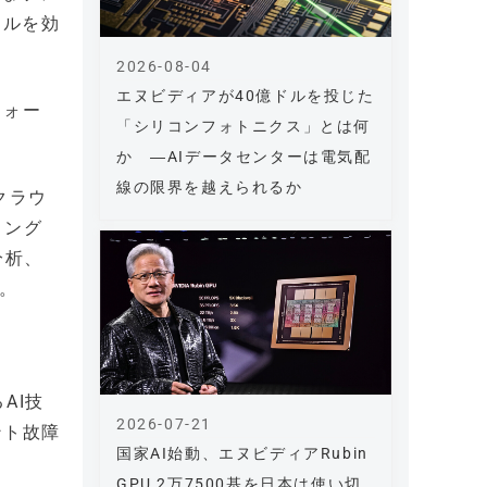
クルを効
2026-08-04
エヌビディアが40億ドルを投じた
フォー
「シリコンフォトニクス」とは何
か ―AIデータセンターは電気配
線の限界を越えられるか
のクラウ
リング
分析、
能。
AI技
2026-07-21
ント故障
国家AI始動、エヌビディアRubin
GPU 2万7500基を日本は使い切