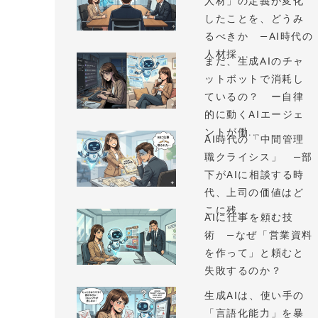
人材」の定義が変化
したことを、どうみ
るべきか —AI時代の
人材採...
まだ、生成AIのチャ
ットボットで消耗し
ているの？ ー自律
的に動くAIエージェ
ントが働...
AI時代の「中間管理
職クライシス」 —部
下がAIに相談する時
代、上司の価値はど
こに残...
AIに仕事を頼む技
術 —なぜ「営業資料
を作って」と頼むと
失敗するのか？
生成AIは、使い手の
「言語化能力」を暴