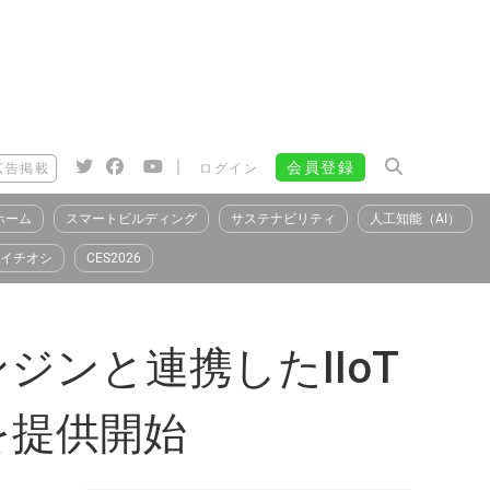
|
会員登録
広告掲載
ログイン
ホーム
スマートビルディング
サステナビリティ
人工知能（AI）
イチオシ
CES2026
ジンと連携したIIoT
を提供開始