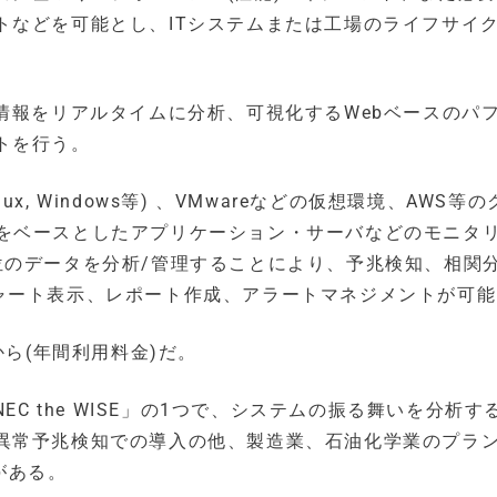
トなどを可能とし、ITシステムまたは工場のライフサイ
情報をリアルタイムに分析、可視化するWebベースのパ
トを行う。
ux, Windows等) 、VMwareなどの仮想環境、AWS等
avaをベースとしたアプリケーション・サーバなどのモニタ
位のデータを分析/管理することにより、予兆検知、相関
s)、各種チャート表示、レポート作成、アラートマネジメントが可
）から(年間利用料金)だ。
C the WISE」の1つで、システムの振る舞いを分析する
異常予兆検知での導入の他、製造業、石油化学業のプラ
がある。