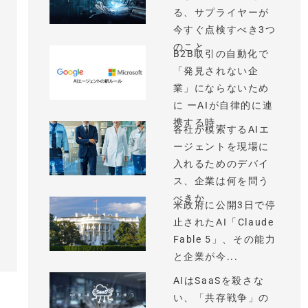
る、サプライヤーが
今すぐ点検すべき3つ
のこと
B2B取引の自動化で
「発見されない企
業」にならないため
に ーAIが自律的に連
携する時...
各社が模索するAIエ
ージェントを現場に
入れるためのデバイ
ス、企業は何を問う
べきか
米政府に公開3日で停
止されたAI「Claude
Fable 5」、その能力
と企業が今...
AIはSaaSを殺さな
い、「共存戦争」の