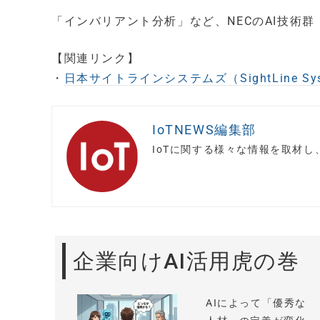
「インバリアント分析」など、NECのAI技術群「NE
【関連リンク】
・
日本サイトラインシステムズ（SightLine Syst
IoTNEWS編集部
IoTに関する様々な情報を取材
企業向けAI活用虎の巻
AIによって「優秀な