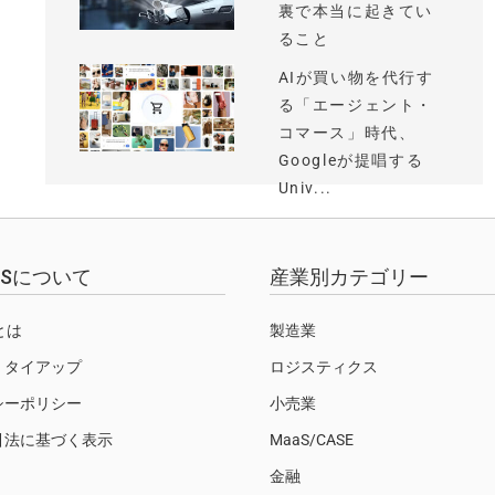
裏で本当に起きてい
ること
AIが買い物を代行す
る「エージェント・
コマース」時代、
Googleが提唱する
Univ...
EWSについて
産業別カテゴリー
Sとは
製造業
・タイアップ
ロジスティクス
シーポリシー
小売業
引法に基づく表示
MaaS/CASE
金融