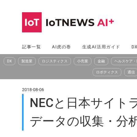
コ
ン
テ
ン
ツ
記事一覧
AI虎の巻
生成AI活用ガイド
D
へ
DX
製造業
ロジスティクス
小売業
金融
ヘルスケア・
ス
キ
ロボティクス
通信
ッ
プ
2018-08-06
NECと日本サイト
データの収集・分