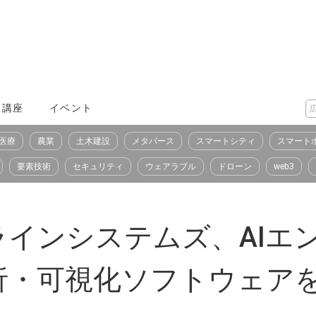
X講座
イベント
医療
農業
土木建設
メタバース
スマートシティ
スマート
要素技術
セキュリティ
ウェアラブル
ドローン
web3
ラインシステムズ、AIエン
析・可視化ソフトウェア