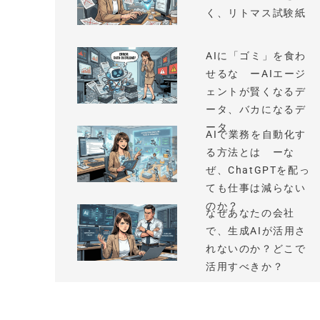
く、リトマス試験紙
AIに「ゴミ」を食わ
せるな ーAIエージ
ェントが賢くなるデ
ータ、バカになるデ
ータ
AIで業務を自動化す
る方法とは ーな
ぜ、ChatGPTを配っ
ても仕事は減らない
のか？
なぜあなたの会社
で、生成AIが活用さ
れないのか？どこで
活用すべきか？