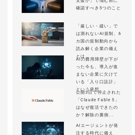
支援か」で悩む前に
確認すべき5つのこと
「厳しい・緩い」で
は測れないAI規制、6
カ国の規制動向から
読み解く企業の備え
とは
AIの費用障壁が下が
った今も、導入が進
まない企業に欠けて
いる「入り口設計」
という発想
公開3日で停止された
「Claude Fable 5」
はなぜ復活できたの
か？解除の裏側...
AIエージェントが発
注する時代に備え