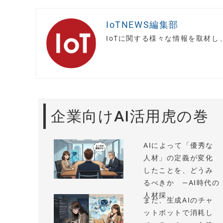
IoTNEWS編集部
IoTに関する様々な情報を取材
企業向けAI活用虎の巻
AIによって「優秀な
人材」の定義が変化
したことを、どうみ
るべきか —AI時代の
人材採...
まだ、生成AIのチャ
ットボットで消耗し