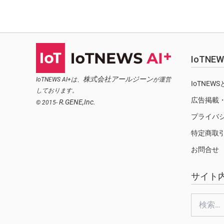
IoTN
株式会社アールジーン
IoTNEWS AI+は、
が運営
IoTNEW
しております。
広告掲載
R.GENE,Inc.
© 2015-
プライバ
特定商取
お問合せ
サイト
検
索: