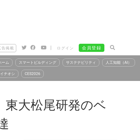
|
会員登録
広告掲載
ログイン
ホーム
スマートビルディング
サステナビリティ
人工知能（AI）
イチオシ
CES2026
、東大松尾研発のベ
達