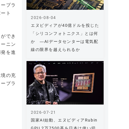
ィープラ
ポート
2026-08-04
エヌビディアが40億ドルを投じた
「シリコンフォトニクス」とは何
とができ
か ―AIデータセンターは電気配
ラーニン
線の限界を越えられるか
開発を進
環境の充
ィープラ
2026-07-21
国家AI始動、エヌビディアRubin
GPU 2万7500基を日本は使い切