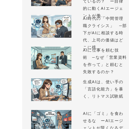
ているの？ ー自律
的に動くAIエージェ
ントが働...
AI時代の「中間管理
職クライシス」 —部
下がAIに相談する時
代、上司の価値はど
こに残...
AIに仕事を頼む技
術 —なぜ「営業資料
を作って」と頼むと
失敗するのか？
生成AIは、使い手の
「言語化能力」を暴
く、リトマス試験紙
AIに「ゴミ」を食わ
せるな ーAIエージ
ェントが賢くなるデ