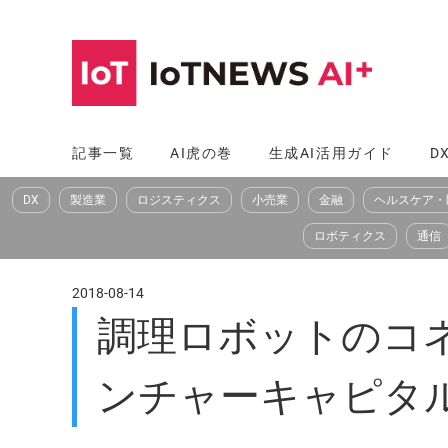
コ
ン
テ
ン
ツ
記事一覧
AI虎の巻
生成AI活用ガイド
D
へ
DX
製造業
ロジスティクス
小売業
金融
ヘルスケア・
ス
キ
ロボティクス
通信
ッ
プ
2018-08-14
調理ロボットのコ
ンチャーキャピタル