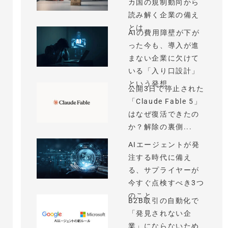
カ国の規制動向から
読み解く企業の備え
とは
AIの費用障壁が下が
った今も、導入が進
まない企業に欠けて
いる「入り口設計」
という発想
公開3日で停止された
「Claude Fable 5」
はなぜ復活できたの
か？解除の裏側...
AIエージェントが発
注する時代に備え
る、サプライヤーが
今すぐ点検すべき3つ
のこと
B2B取引の自動化で
「発見されない企
業」にならないため