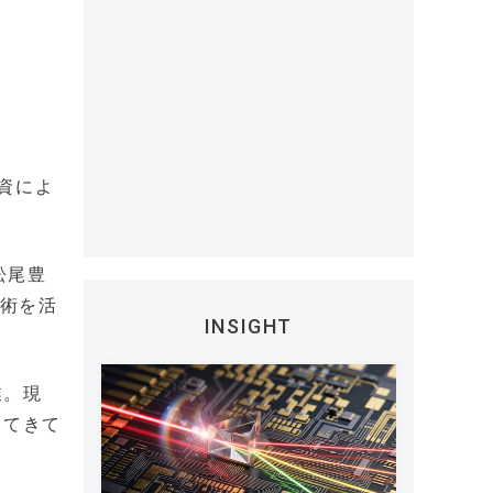
資によ
松尾豊
技術を活
INSIGHT
業。現
ってきて