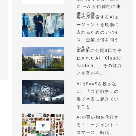
に ーAIが自律的に連
携する時...
各社が模索するAIエ
ージェントを現場に
入れるためのデバイ
ス、企業は何を問う
べきか
米政府に公開3日で停
止されたAI「Claude
Fable 5」、その能力
と企業が今...
AIはSaaSを殺さな
い、「共存戦争」の
裏で本当に起きてい
ること
AIが買い物を代行す
る「エージェント・
コマース」時代、