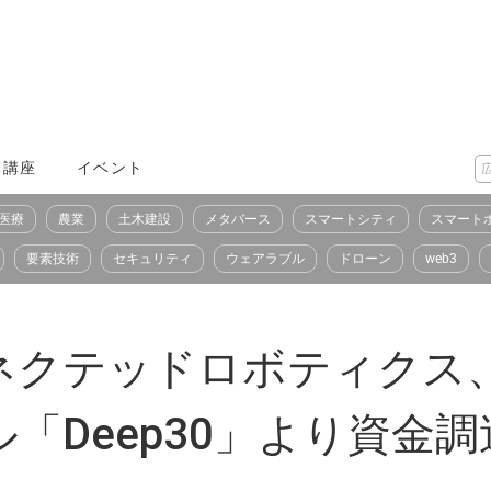
X講座
イベント
医療
農業
土木建設
メタバース
スマートシティ
スマート
要素技術
セキュリティ
ウェアラブル
ドローン
web3
ネクテッドロボティクス
「Deep30」より資金調