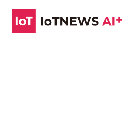
コ
ン
テ
ン
ツ
へ
ス
キ
ッ
プ