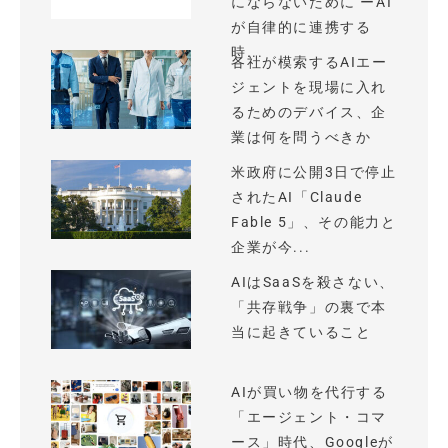
にならないために ーAI
が自律的に連携する
時...
各社が模索するAIエー
ジェントを現場に入れ
るためのデバイス、企
業は何を問うべきか
米政府に公開3日で停止
されたAI「Claude
Fable 5」、その能力と
企業が今...
AIはSaaSを殺さない、
「共存戦争」の裏で本
当に起きていること
AIが買い物を代行する
「エージェント・コマ
ース」時代、Googleが