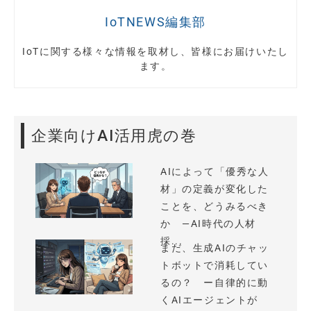
IoTNEWS編集部
IoTに関する様々な情報を取材し、皆様にお届けいたし
ます。
企業向けAI活用虎の巻
AIによって「優秀な人
材」の定義が変化した
ことを、どうみるべき
か —AI時代の人材
採...
まだ、生成AIのチャッ
トボットで消耗してい
るの？ ー自律的に動
くAIエージェントが