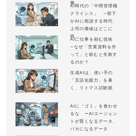
働...
AI時代の「中間管理職
クライシス」 —部下
がAIに相談する時代、
上司の価値はどこに
残...
AIに仕事を頼む技術
—なぜ「営業資料を作
って」と頼むと失敗す
るのか？
生成AIは、使い手の
「言語化能力」を暴
く、リトマス試験紙
AIに「ゴミ」を食わせ
るな ーAIエージェン
トが賢くなるデータ、
バカになるデータ