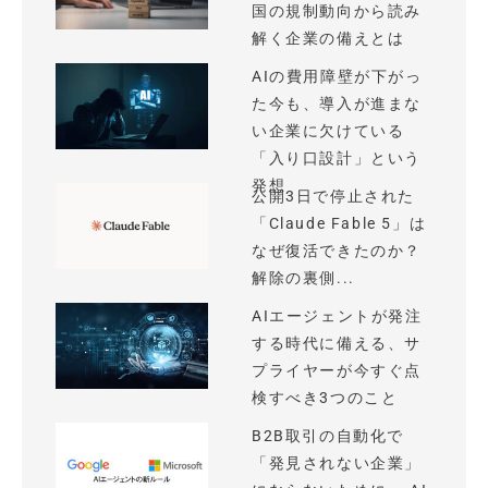
国の規制動向から読み
解く企業の備えとは
AIの費用障壁が下がっ
た今も、導入が進まな
い企業に欠けている
「入り口設計」という
発想
公開3日で停止された
「Claude Fable 5」は
なぜ復活できたのか？
解除の裏側...
AIエージェントが発注
する時代に備える、サ
プライヤーが今すぐ点
検すべき3つのこと
B2B取引の自動化で
「発見されない企業」