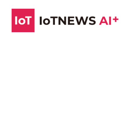
コ
ン
テ
ン
ツ
へ
ス
キ
ッ
プ