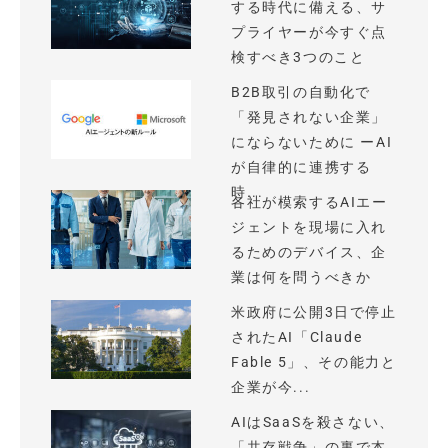
する時代に備える、サ
プライヤーが今すぐ点
検すべき3つのこと
B2B取引の自動化で
「発見されない企業」
にならないために ーAI
が自律的に連携する
時...
各社が模索するAIエー
ジェントを現場に入れ
るためのデバイス、企
業は何を問うべきか
米政府に公開3日で停止
されたAI「Claude
Fable 5」、その能力と
企業が今...
AIはSaaSを殺さない、
「共存戦争」の裏で本