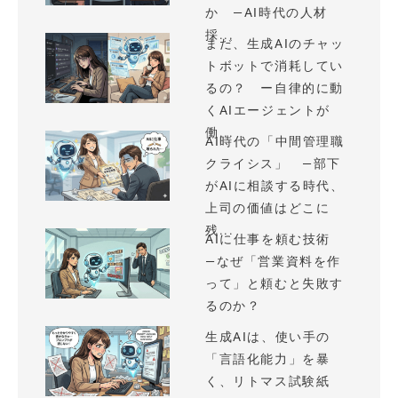
か —AI時代の人材
採...
まだ、生成AIのチャッ
トボットで消耗してい
るの？ ー自律的に動
くAIエージェントが
働...
AI時代の「中間管理職
クライシス」 —部下
がAIに相談する時代、
上司の価値はどこに
残...
AIに仕事を頼む技術
—なぜ「営業資料を作
って」と頼むと失敗す
るのか？
生成AIは、使い手の
「言語化能力」を暴
く、リトマス試験紙