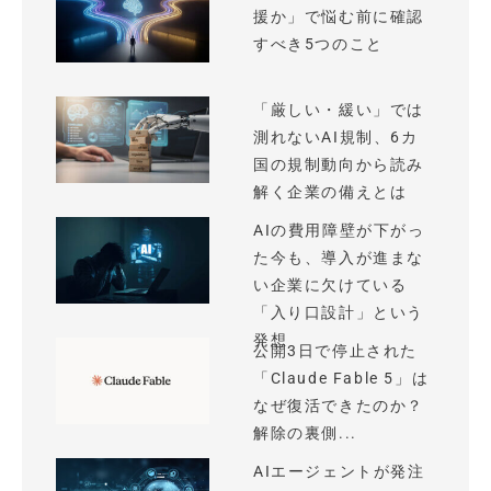
援か」で悩む前に確認
すべき5つのこと
「厳しい・緩い」では
測れないAI規制、6カ
国の規制動向から読み
解く企業の備えとは
AIの費用障壁が下がっ
た今も、導入が進まな
い企業に欠けている
「入り口設計」という
発想
公開3日で停止された
「Claude Fable 5」は
なぜ復活できたのか？
解除の裏側...
AIエージェントが発注