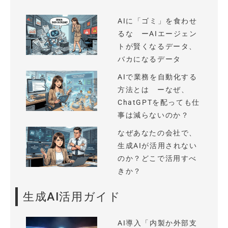
AIに「ゴミ」を食わせ
るな ーAIエージェン
トが賢くなるデータ、
バカになるデータ
AIで業務を自動化する
方法とは ーなぜ、
ChatGPTを配っても仕
事は減らないのか？
なぜあなたの会社で、
生成AIが活用されない
のか？どこで活用すべ
きか？
生成AI活用ガイド
AI導入「内製か外部支