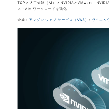
TOP
>
人工知能（AI）
> NVIDIAとVMware、NVI
ス・AIのワークロードを強化
企業：
アマゾン ウェブ サービス（AWS）
/
ヴイエムウ