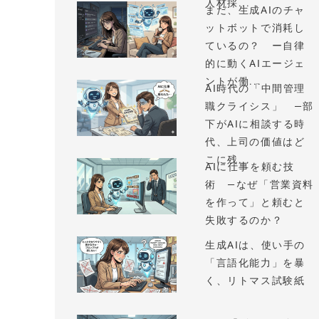
人材採...
まだ、生成AIのチャ
ットボットで消耗し
ているの？ ー自律
的に動くAIエージェ
ントが働...
AI時代の「中間管理
職クライシス」 —部
下がAIに相談する時
代、上司の価値はど
こに残...
AIに仕事を頼む技
術 —なぜ「営業資料
を作って」と頼むと
失敗するのか？
生成AIは、使い手の
「言語化能力」を暴
く、リトマス試験紙