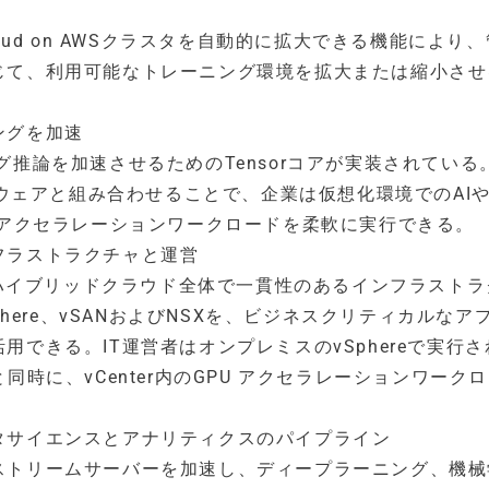
 Cloud on AWSクラスタを自動的に拡大できる機能により
じて、利用可能なトレーニング環境を拡大または縮小させ
ングを加速
ニング推論を加速させるためのTensorコアが実装されている
rソフトウェアと組み合わせることで、企業は仮想化環境でのAI
Uアクセラレーションワークロードを柔軟に実行できる。
フラストラクチャと運営
り、組織はハイブリッドクラウド全体で一貫性のあるインフラスト
phere、vSANおよびNSXを、ビジネスクリティカルなア
できる。IT運営者はオンプレミスのvSphereで実行
同時に、vCenter内のGPU アクセラレーションワーク
タサイエンスとアナリティクスのパイプライン
メインストリームサーバーを加速し、ディープラーニング、機