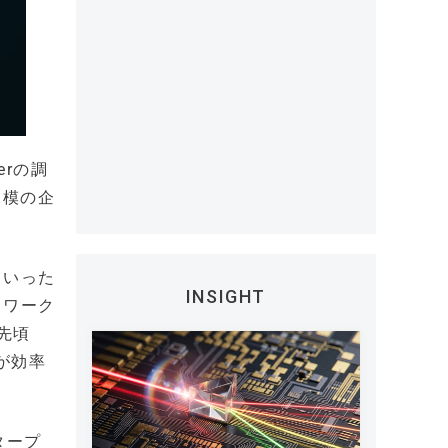
rの調
規模の企
といった
INSIGHT
トワーク
先頃
が効率
タープ