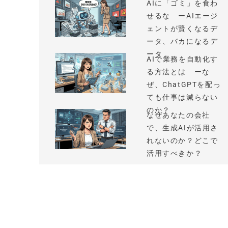
AIに「ゴミ」を食わ
せるな ーAIエージ
ェントが賢くなるデ
ータ、バカになるデ
ータ
AIで業務を自動化す
る方法とは ーな
ぜ、ChatGPTを配っ
ても仕事は減らない
のか？
なぜあなたの会社
で、生成AIが活用さ
れないのか？どこで
活用すべきか？