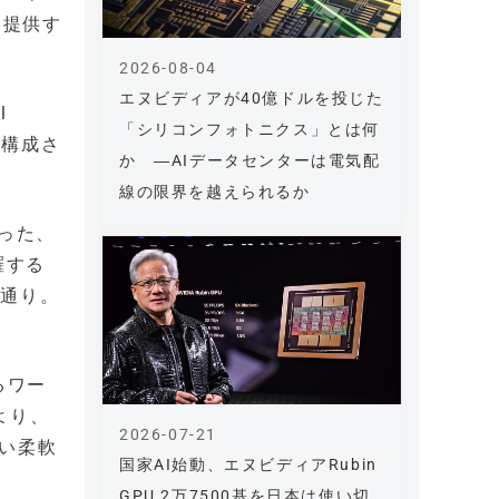
を提供す
2026-08-04
エヌビディアが40億ドルを投じた
l
「シリコンフォトニクス」とは何
スで構成さ
か ―AIデータセンターは電気配
線の限界を越えられるか
いった、
羅する
の通り。
いるワー
より、
2026-07-21
い柔軟
国家AI始動、エヌビディアRubin
GPU 2万7500基を日本は使い切