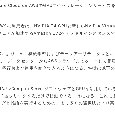
 Cloud on AWSでGPUアクセラレーションサービス
Sの利用者は、NVIDIA T4 GPUと新しいNVIDIA Virtua
er）ソフトウェアが加速するAmazon EC2ベアメタルインスタン
。
 on AWSにより、AI、機械学習およびデータアナリティクスと
に、データセンターからAWSクラウドまでを一貫して網
開、移行および運用を統合できるようになる。特徴は以下
IAのvComputeServerソフトウェアとGPUを活用して
を1度クリックするだけで移動できるようになる。これに
ングと推論を実行するための、より多くの選択肢とより高