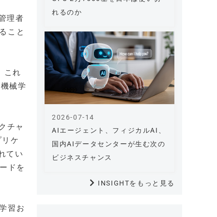
れるのか
、管理者
ること
。これ
や機械学
2026-07-14
ラクチャ
AIエージェント、フィジカルAI、
プリケ
国内AIデータセンターが生む次の
されてい
ビジネスチャンス
ロードを
INSIGHTをもっと見る
械学習お