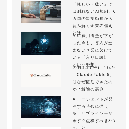
「厳しい・緩い」で
は測れないAI規制、6
カ国の規制動向から
読み解く企業の備え
とは
AIの費用障壁が下が
った今も、導入が進
まない企業に欠けて
いる「入り口設計」
という発想
公開3日で停止された
「Claude Fable 5」
はなぜ復活できたの
か？解除の裏側...
AIエージェントが発
注する時代に備え
る、サプライヤーが
今すぐ点検すべき3つ
のこと