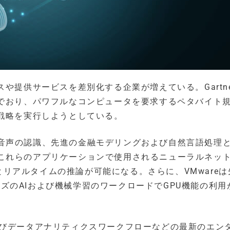
や提供サービスを差別化する企業が増えている。Gartne
いでおり、パワフルなコンピュータを要求するペタバイト
I戦略を実行しようとしている。
音声の認識、先進の金融モデリングおよび自然言語処理
これらのアプリケーションで使用されるニューラルネッ
グとリアルタイムの推論が可能になる。さらに、VMwareは
ライズのAIおよび機械学習のワークロードでGPU機能の利用
学習およびデータアナリティクスワークフローなどの最新のエン