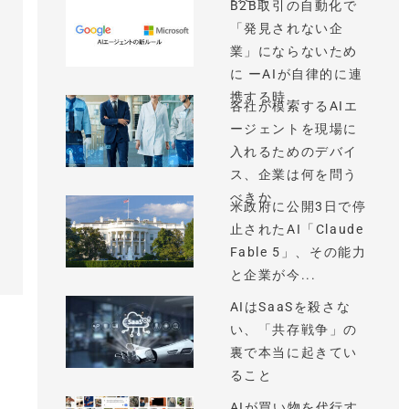
B2B取引の自動化で
「発見されない企
業」にならないため
に ーAIが自律的に連
携する時...
各社が模索するAIエ
ージェントを現場に
入れるためのデバイ
ス、企業は何を問う
べきか
米政府に公開3日で停
止されたAI「Claude
Fable 5」、その能力
と企業が今...
AIはSaaSを殺さな
い、「共存戦争」の
裏で本当に起きてい
ること
AIが買い物を代行す