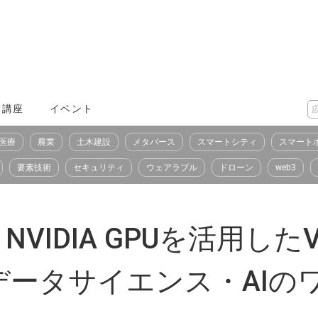
X講座
イベント
医療
農業
土木建設
メタバース
スマートシティ
スマート
要素技術
セキュリティ
ウェアラブル
ドローン
web3
NVIDIA GPUを活用したVMw
データサイエンス・AIの