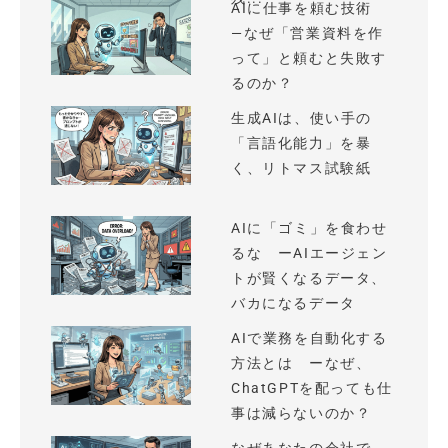
AIに仕事を頼む技術
—なぜ「営業資料を作
って」と頼むと失敗す
るのか？
生成AIは、使い手の
「言語化能力」を暴
く、リトマス試験紙
AIに「ゴミ」を食わせ
るな ーAIエージェン
トが賢くなるデータ、
バカになるデータ
AIで業務を自動化する
方法とは ーなぜ、
ChatGPTを配っても仕
事は減らないのか？