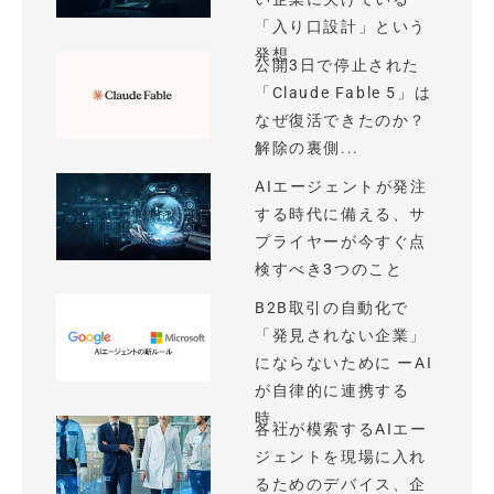
「入り口設計」という
発想
公開3日で停止された
「Claude Fable 5」は
なぜ復活できたのか？
解除の裏側...
AIエージェントが発注
する時代に備える、サ
プライヤーが今すぐ点
検すべき3つのこと
B2B取引の自動化で
「発見されない企業」
にならないために ーAI
が自律的に連携する
時...
各社が模索するAIエー
ジェントを現場に入れ
るためのデバイス、企