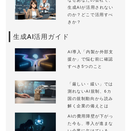
なぜあなたの会社で、
生成AIが活用されない
のか？どこで活用すべ
きか？
生成AI活用ガイド
AI導入「内製か外部支
援か」で悩む前に確認
すべき5つのこと
「厳しい・緩い」では
測れないAI規制、6カ
国の規制動向から読み
解く企業の備えとは
AIの費用障壁が下がっ
た今も、導入が進まな
い企業に欠けている