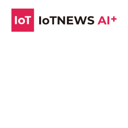
コ
ン
テ
ン
ツ
へ
ス
キ
ッ
プ