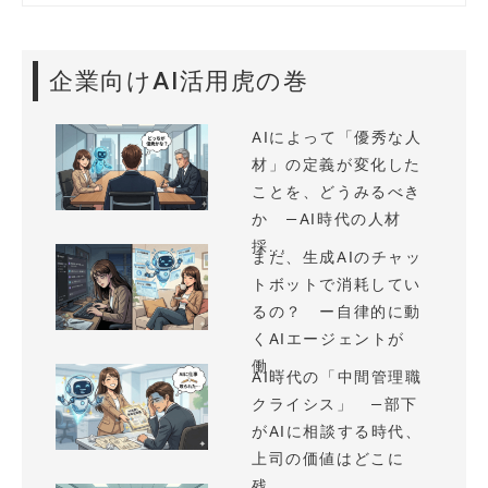
企業向けAI活用虎の巻
AIによって「優秀な人
材」の定義が変化した
ことを、どうみるべき
か —AI時代の人材
採...
まだ、生成AIのチャッ
トボットで消耗してい
るの？ ー自律的に動
くAIエージェントが
働...
AI時代の「中間管理職
クライシス」 —部下
がAIに相談する時代、
上司の価値はどこに
残...