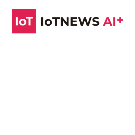
コ
ン
テ
ン
ツ
へ
ス
キ
ッ
プ