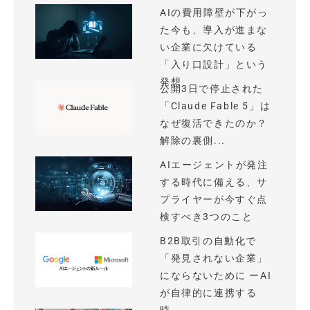
AIの費用障壁が下がっ
た今も、導入が進まな
い企業に欠けている
「入り口設計」という
発想
公開3日で停止された
「Claude Fable 5」は
なぜ復活できたのか？
解除の裏側...
AIエージェントが発注
する時代に備える、サ
プライヤーが今すぐ点
検すべき3つのこと
B2B取引の自動化で
「発見されない企業」
にならないために ーAI
が自律的に連携する