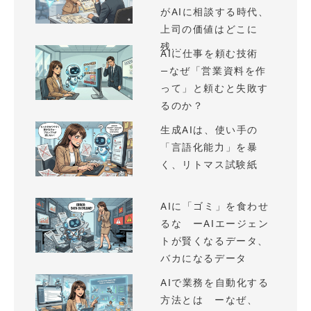
がAIに相談する時代、
上司の価値はどこに
残...
AIに仕事を頼む技術
—なぜ「営業資料を作
って」と頼むと失敗す
るのか？
生成AIは、使い手の
「言語化能力」を暴
く、リトマス試験紙
AIに「ゴミ」を食わせ
るな ーAIエージェン
トが賢くなるデータ、
バカになるデータ
AIで業務を自動化する
方法とは ーなぜ、