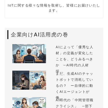
IoTに関する様々な情報を取材し、皆様にお届けいたし
ます。
企業向けAI活用虎の巻
AIによって「優秀な人
材」の定義が変化した
ことを、どうみるべき
か —AI時代の人材
採...
まだ、生成AIのチャッ
トボットで消耗してい
るの？ ー自律的に動
くAIエージェントが
働...
AI時代の「中間管理職
クライシス」 —部下