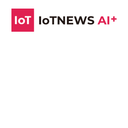
コ
ン
テ
ン
ツ
へ
ス
キ
ッ
プ