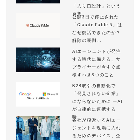
「入り口設計」という
発想
公開3日で停止された
「Claude Fable 5」は
なぜ復活できたのか？
解除の裏側...
AIエージェントが発注
する時代に備える、サ
プライヤーが今すぐ点
検すべき3つのこと
B2B取引の自動化で
「発見されない企業」
にならないために ーAI
が自律的に連携する
時...
各社が模索するAIエー
ジェントを現場に入れ
るためのデバイス、企