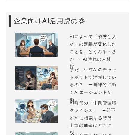
企業向けAI活用虎の巻
AIによって「優秀な人
材」の定義が変化した
ことを、どうみるべき
か —AI時代の人材
採...
まだ、生成AIのチャッ
トボットで消耗してい
るの？ ー自律的に動
くAIエージェントが
働...
AI時代の「中間管理職
クライシス」 —部下
がAIに相談する時代、
上司の価値はどこに
残...