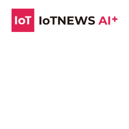
コ
ン
テ
ン
ツ
へ
ス
キ
ッ
プ