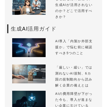
生成AIが活用されない
のか？どこで活用すべ
きか？
生成AI活用ガイド
AI導入「内製か外部支
援か」で悩む前に確認
すべき5つのこと
「厳しい・緩い」では
測れないAI規制、6カ
国の規制動向から読み
解く企業の備えとは
AIの費用障壁が下がっ
た今も、導入が進まな
い企業に欠けている