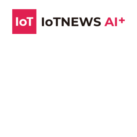
コ
ン
テ
ン
ツ
へ
ス
キ
ッ
プ