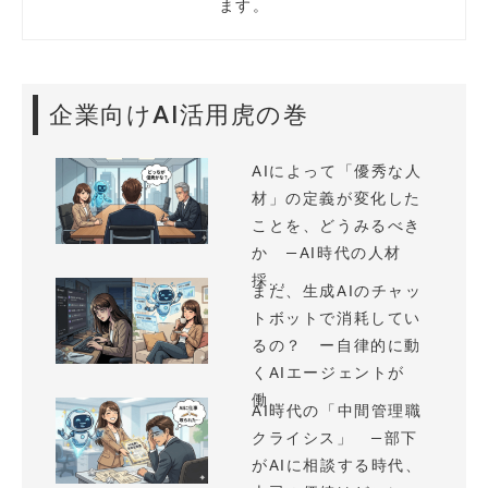
ます。
企業向けAI活用虎の巻
AIによって「優秀な人
材」の定義が変化した
ことを、どうみるべき
か —AI時代の人材
採...
まだ、生成AIのチャッ
トボットで消耗してい
るの？ ー自律的に動
くAIエージェントが
働...
AI時代の「中間管理職
クライシス」 —部下
がAIに相談する時代、