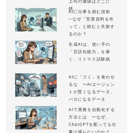
上司の価値はどこに
残...
AIに仕事を頼む技術
—なぜ「営業資料を作
って」と頼むと失敗す
るのか？
生成AIは、使い手の
「言語化能力」を暴
く、リトマス試験紙
AIに「ゴミ」を食わせ
るな ーAIエージェン
トが賢くなるデータ、
バカになるデータ
AIで業務を自動化する
方法とは ーなぜ、
ChatGPTを配っても仕
事は減らないのか？