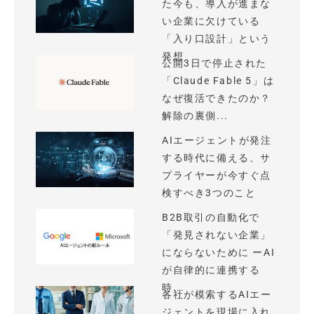
た今も、導入が進まな
い企業に欠けている
「入り口設計」という
発想
公開3日で停止された
「Claude Fable 5」は
なぜ復活できたのか？
解除の裏側...
AIエージェントが発注
する時代に備える、サ
プライヤーが今すぐ点
検すべき3つのこと
B2B取引の自動化で
「発見されない企業」
にならないために ーAI
が自律的に連携する
時...
各社が模索するAIエー
ジェントを現場に入れ