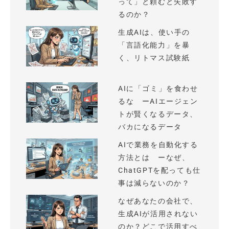
って」と頼むと失敗す
るのか？
生成AIは、使い手の
「言語化能力」を暴
く、リトマス試験紙
AIに「ゴミ」を食わせ
るな ーAIエージェン
トが賢くなるデータ、
バカになるデータ
AIで業務を自動化する
方法とは ーなぜ、
ChatGPTを配っても仕
事は減らないのか？
なぜあなたの会社で、
生成AIが活用されない
のか？どこで活用すべ