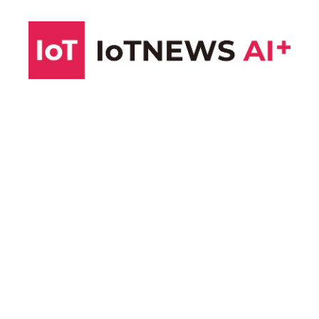
コ
ン
テ
ン
ツ
へ
ス
キ
ッ
プ