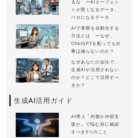
るな ーAIエージェン
トが賢くなるデータ、
バカになるデータ
AIで業務を自動化する
方法とは ーなぜ、
ChatGPTを配っても仕
事は減らないのか？
なぜあなたの会社で、
生成AIが活用されない
のか？どこで活用すべ
きか？
生成AI活用ガイド
AI導入「内製か外部支
援か」で悩む前に確認
すべき5つのこと