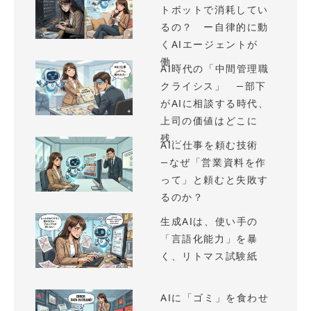
トボットで消耗してい
るの？ ー自律的に動
くAIエージェントが
働...
AI時代の「中間管理職
クライシス」 —部下
がAIに相談する時代、
上司の価値はどこに
残...
AIに仕事を頼む技術
—なぜ「営業資料を作
って」と頼むと失敗す
るのか？
生成AIは、使い手の
「言語化能力」を暴
く、リトマス試験紙
AIに「ゴミ」を食わせ