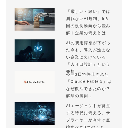
「厳しい・緩い」では
測れないAI規制、6カ
国の規制動向から読み
解く企業の備えとは
AIの費用障壁が下がっ
た今も、導入が進まな
い企業に欠けている
「入り口設計」という
発想
公開3日で停止された
「Claude Fable 5」は
なぜ復活できたのか？
解除の裏側...
AIエージェントが発注
する時代に備える、サ
プライヤーが今すぐ点
検すべき3つのこと