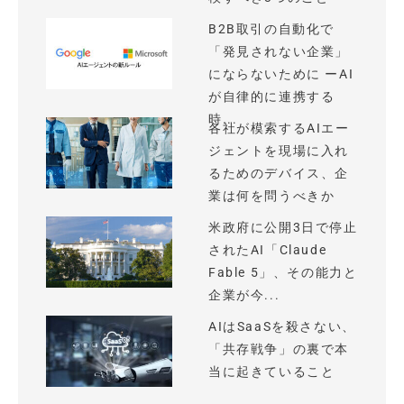
B2B取引の自動化で
「発見されない企業」
にならないために ーAI
が自律的に連携する
時...
各社が模索するAIエー
ジェントを現場に入れ
るためのデバイス、企
業は何を問うべきか
米政府に公開3日で停止
されたAI「Claude
Fable 5」、その能力と
企業が今...
AIはSaaSを殺さない、
「共存戦争」の裏で本
当に起きていること