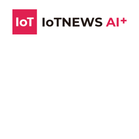
コ
ン
テ
ン
ツ
へ
ス
キ
ッ
プ