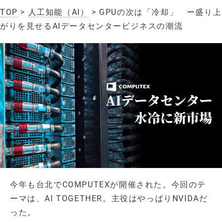
TOP
>
人工知能（AI）
> GPUの次は「冷却」 ー盛り上
がりを見せるAIデータセンタービジネスの潮流
今年も台北でCOMPUTEXが開催された。今回のテ
ーマは、AI TOGETHER。主役はやっぱりNVIDAだ
った。