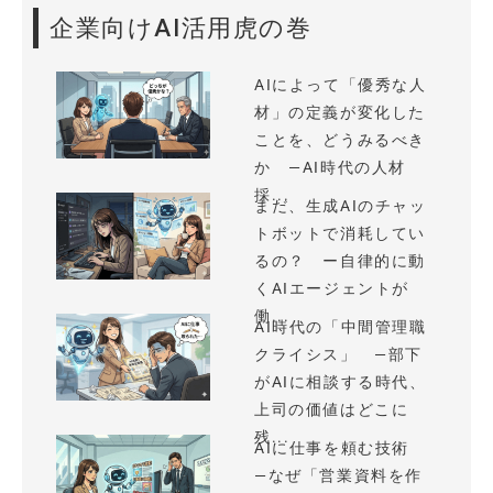
企業向けAI活用虎の巻
AIによって「優秀な人
材」の定義が変化した
ことを、どうみるべき
か —AI時代の人材
採...
まだ、生成AIのチャッ
トボットで消耗してい
るの？ ー自律的に動
くAIエージェントが
働...
AI時代の「中間管理職
クライシス」 —部下
がAIに相談する時代、
上司の価値はどこに
残...
AIに仕事を頼む技術
—なぜ「営業資料を作