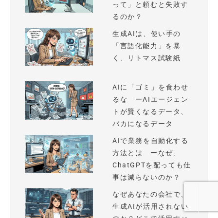
って」と頼むと失敗す
るのか？
生成AIは、使い手の
「言語化能力」を暴
く、リトマス試験紙
AIに「ゴミ」を食わせ
るな ーAIエージェン
トが賢くなるデータ、
バカになるデータ
AIで業務を自動化する
方法とは ーなぜ、
ChatGPTを配っても仕
事は減らないのか？
なぜあなたの会社で、
生成AIが活用されない