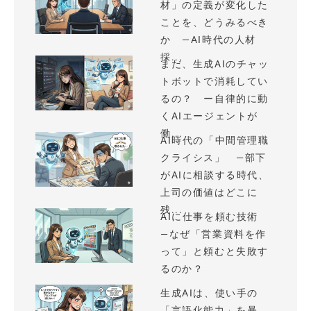
材」の定義が変化した
ことを、どうみるべき
か —AI時代の人材
採...
まだ、生成AIのチャッ
トボットで消耗してい
るの？ ー自律的に動
くAIエージェントが
働...
AI時代の「中間管理職
クライシス」 —部下
がAIに相談する時代、
上司の価値はどこに
残...
AIに仕事を頼む技術
—なぜ「営業資料を作
って」と頼むと失敗す
るのか？
生成AIは、使い手の
「言語化能力」を暴