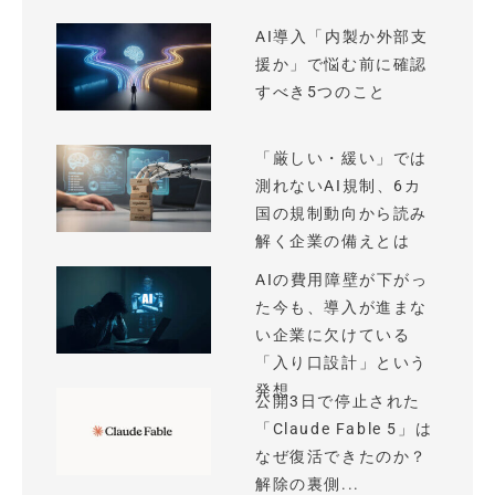
AI導入「内製か外部支
援か」で悩む前に確認
すべき5つのこと
「厳しい・緩い」では
測れないAI規制、6カ
国の規制動向から読み
解く企業の備えとは
AIの費用障壁が下がっ
た今も、導入が進まな
い企業に欠けている
「入り口設計」という
発想
公開3日で停止された
「Claude Fable 5」は
なぜ復活できたのか？
解除の裏側...