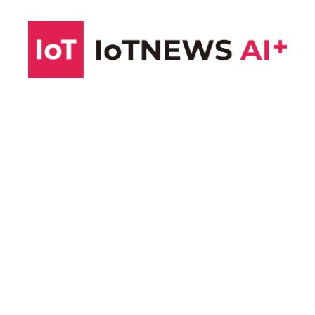
コ
ン
テ
ン
ツ
へ
ス
キ
ッ
プ