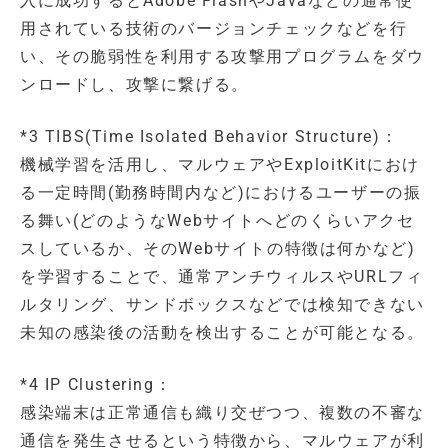
入に成功するとAdobe FlashやJavaなどの通常使
用されている技術のバージョンチェックなどを行
い、その脆弱性を利用する攻撃用プログラムをダウ
ンロードし、攻撃に繋げる。
*3 TIBS(Time Isolated Behavior Structure)：
機械学習を活用し、マルウェアやExploitKitにおけ
る一定時間(勤務時間内など)におけるユーザーの振
る舞い(どのようなWebサイトへどのくらいアクセ
スしているか、そのWebサイトの特徴は何かなど)
を学習することで、通常アンチウィルスやURLフィ
ルタリング、サンドボックスなどでは検知できない
未知の感染後の活動を検出することが可能となる。
*4 IP Clustering：
感染端末は正常通信も織り交ぜつつ、複数の不審な
通信を発生させるという特徴から、マルウェアが利