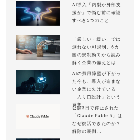
AI導入「内製か外部支
援か」で悩む前に確認
すべき5つのこと
「厳しい・緩い」では
測れないAI規制、6カ
国の規制動向から読み
解く企業の備えとは
AIの費用障壁が下がっ
た今も、導入が進まな
い企業に欠けている
「入り口設計」という
発想
公開3日で停止された
「Claude Fable 5」は
なぜ復活できたのか？
解除の裏側...