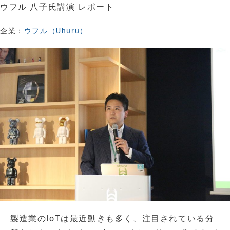
ウフル 八子氏講演 レポート
企業：
ウフル（Uhuru）
製造業のIoTは最近動きも多く、注目されている分