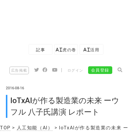
記事
AI虎の巻
AI活用
|
会員登録
広告掲載
ログイン
2016-08-16
IoTxAIが作る製造業の未来 ーウ
フル 八子氏講演 レポート
TOP
>
人工知能（AI）
> IoTxAIが作る製造業の未来 ー