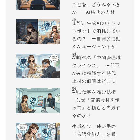
ことを、どうみるべき
か —AI時代の人材
採...
まだ、生成AIのチャッ
トボットで消耗してい
るの？ ー自律的に動
くAIエージェントが
働...
AI時代の「中間管理職
クライシス」 —部下
がAIに相談する時代、
上司の価値はどこに
残...
AIに仕事を頼む技術
—なぜ「営業資料を作
って」と頼むと失敗す
るのか？
生成AIは、使い手の
「言語化能力」を暴