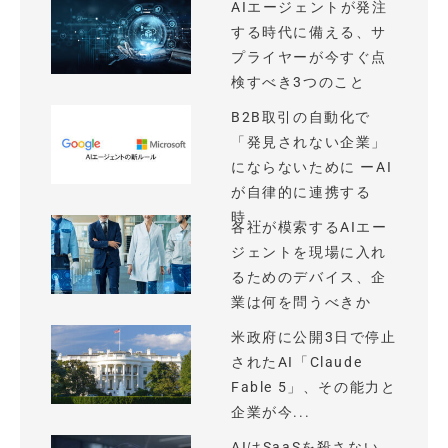
AIエージェントが発注
する時代に備える、サ
プライヤーが今すぐ点
検すべき3つのこと
B2B取引の自動化で
「発見されない企業」
にならないために ーAI
が自律的に連携する
時...
各社が模索するAIエー
ジェントを現場に入れ
るためのデバイス、企
業は何を問うべきか
米政府に公開3日で停止
されたAI「Claude
Fable 5」、その能力と
企業が今...
AIはSaaSを殺さない、