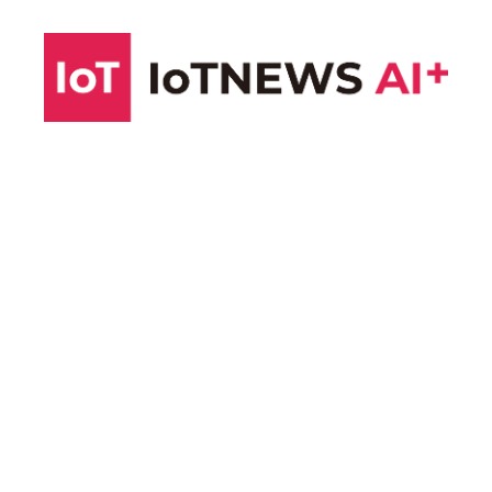
コ
ン
テ
ン
ツ
へ
ス
キ
ッ
プ