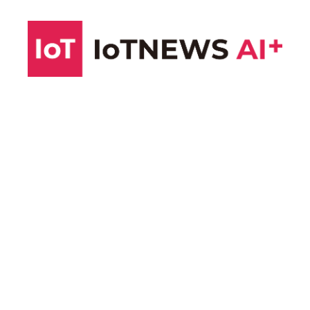
コ
ン
テ
ン
ツ
へ
ス
キ
ッ
プ