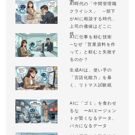
働...
AI時代の「中間管理職
クライシス」 —部下
がAIに相談する時代、
上司の価値はどこに
残...
AIに仕事を頼む技術
—なぜ「営業資料を作
って」と頼むと失敗す
るのか？
生成AIは、使い手の
「言語化能力」を暴
く、リトマス試験紙
AIに「ゴミ」を食わせ
るな ーAIエージェン
トが賢くなるデータ、
バカになるデータ