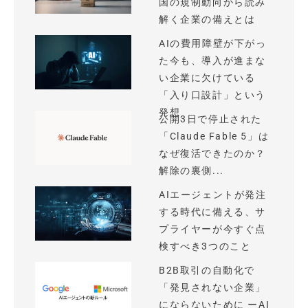
国の規制動向から読み
解く企業の備えとは
AIの費用障壁が下がっ
た今も、導入が進まな
い企業に欠けている
「入り口設計」という
発想
公開3日で停止された
「Claude Fable 5」は
なぜ復活できたのか？
解除の裏側...
AIエージェントが発注
する時代に備える、サ
プライヤーが今すぐ点
検すべき3つのこと
B2B取引の自動化で
「発見されない企業」
にならないために ーAI