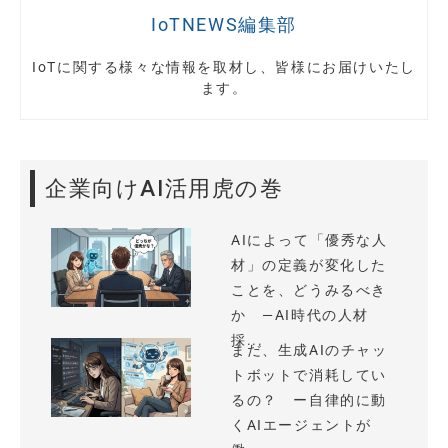
IoTNEWS編集部
IoTに関する様々な情報を取材し、皆様にお届けいたし
ます。
企業向けAI活用虎の巻
AIによって「優秀な人
材」の定義が変化した
ことを、どうみるべき
か —AI時代の人材
採...
まだ、生成AIのチャッ
トボットで消耗してい
るの？ ー自律的に動
くAIエージェントが