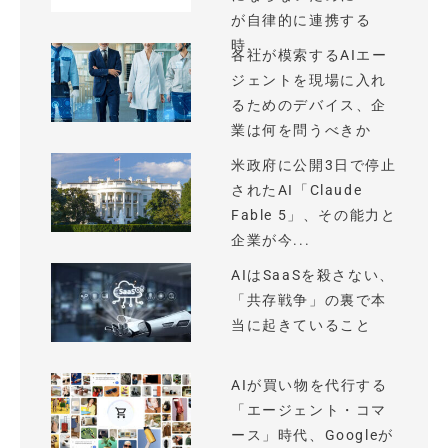
が自律的に連携する
時...
各社が模索するAIエー
ジェントを現場に入れ
るためのデバイス、企
業は何を問うべきか
米政府に公開3日で停止
されたAI「Claude
Fable 5」、その能力と
企業が今...
AIはSaaSを殺さない、
「共存戦争」の裏で本
当に起きていること
AIが買い物を代行する
「エージェント・コマ
ース」時代、Googleが