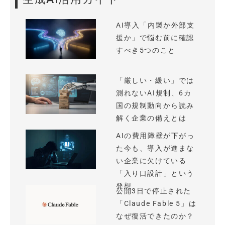
AI導入「内製か外部支
援か」で悩む前に確認
すべき5つのこと
「厳しい・緩い」では
測れないAI規制、6カ
国の規制動向から読み
解く企業の備えとは
AIの費用障壁が下がっ
た今も、導入が進まな
い企業に欠けている
「入り口設計」という
発想
公開3日で停止された
「Claude Fable 5」は
なぜ復活できたのか？