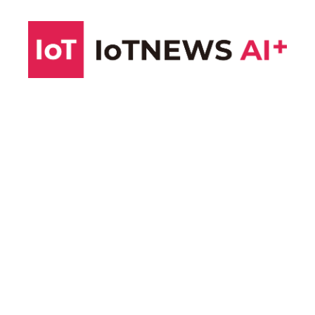
コ
ン
テ
ン
ツ
へ
ス
キ
ッ
プ