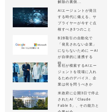
解除の裏側...
AIエージェントが発注
する時代に備える、サ
プライヤーが今すぐ点
検すべき3つのこと
B2B取引の自動化で
「発見されない企業」
にならないために ーAI
が自律的に連携する
時...
各社が模索するAIエー
ジェントを現場に入れ
るためのデバイス、企
業は何を問うべきか
米政府に公開3日で停止
されたAI「Claude
Fable 5」、その能力と
企業が今...