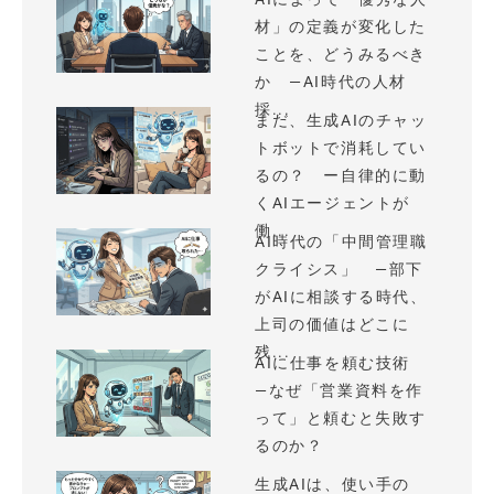
材」の定義が変化した
ことを、どうみるべき
か —AI時代の人材
採...
まだ、生成AIのチャッ
トボットで消耗してい
るの？ ー自律的に動
くAIエージェントが
働...
AI時代の「中間管理職
クライシス」 —部下
がAIに相談する時代、
上司の価値はどこに
残...
AIに仕事を頼む技術
—なぜ「営業資料を作
って」と頼むと失敗す
るのか？
生成AIは、使い手の