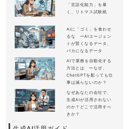
「言語化能力」を暴
く、リトマス試験紙
AIに「ゴミ」を食わせ
るな ーAIエージェン
トが賢くなるデータ、
バカになるデータ
AIで業務を自動化する
方法とは ーなぜ、
ChatGPTを配っても仕
事は減らないのか？
なぜあなたの会社で、
生成AIが活用されない
のか？どこで活用すべ
きか？
生成AI活用ガイド