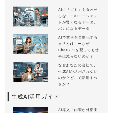
AIに「ゴミ」を食わせ
るな ーAIエージェン
トが賢くなるデータ、
バカになるデータ
AIで業務を自動化する
方法とは ーなぜ、
ChatGPTを配っても仕
事は減らないのか？
なぜあなたの会社で、
生成AIが活用されない
のか？どこで活用すべ
きか？
生成AI活用ガイド
AI導入「内製か外部支