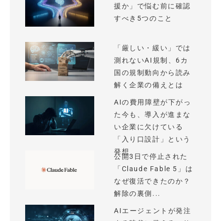
援か」で悩む前に確認
すべき5つのこと
「厳しい・緩い」では
測れないAI規制、6カ
国の規制動向から読み
解く企業の備えとは
AIの費用障壁が下がっ
た今も、導入が進まな
い企業に欠けている
「入り口設計」という
発想
公開3日で停止された
「Claude Fable 5」は
なぜ復活できたのか？
解除の裏側...
AIエージェントが発注