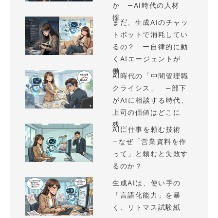
か —AI時代の人材
採...
まだ、生成AIのチャッ
トボットで消耗してい
るの？ ー自律的に動
くAIエージェントが
働...
AI時代の「中間管理職
クライシス」 —部下
がAIに相談する時代、
上司の価値はどこに
残...
AIに仕事を頼む技術
—なぜ「営業資料を作
って」と頼むと失敗す
るのか？
生成AIは、使い手の
「言語化能力」を暴
く、リトマス試験紙