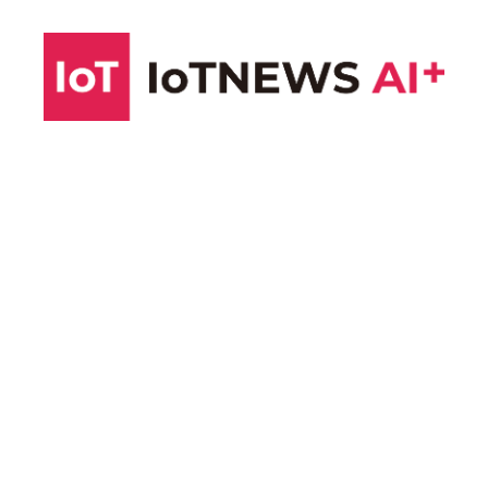
コ
ン
テ
ン
ツ
へ
ス
キ
ッ
プ