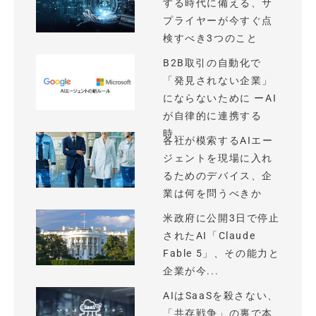
する時代に備える、サ
プライヤーが今すぐ点
検すべき3つのこと
B2B取引の自動化で
「発見されない企業」
にならないために ーAI
が自律的に連携する
時...
各社が模索するAIエー
ジェントを現場に入れ
るためのデバイス、企
業は何を問うべきか
米政府に公開3日で停止
されたAI「Claude
Fable 5」、その能力と
企業が今...
AIはSaaSを殺さない、
「共存戦争」の裏で本