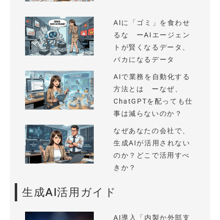
AIに「ゴミ」を食わせ
るな ーAIエージェン
トが賢くなるデータ、
バカになるデータ
AIで業務を自動化する
方法とは ーなぜ、
ChatGPTを配っても仕
事は減らないのか？
なぜあなたの会社で、
生成AIが活用されない
のか？どこで活用すべ
きか？
生成AI活用ガイド
AI導入「内製か外部支