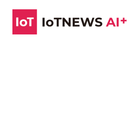
コ
ン
テ
ン
ツ
へ
ス
キ
ッ
プ