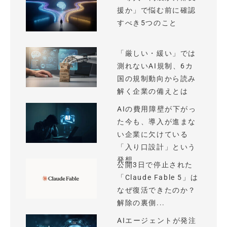
援か」で悩む前に確認
すべき5つのこと
「厳しい・緩い」では
測れないAI規制、6カ
国の規制動向から読み
解く企業の備えとは
AIの費用障壁が下がっ
た今も、導入が進まな
い企業に欠けている
「入り口設計」という
発想
公開3日で停止された
「Claude Fable 5」は
なぜ復活できたのか？
解除の裏側...
AIエージェントが発注