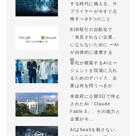
する時代に備える、サ
プライヤーが今すぐ点
検すべき3つのこと
B2B取引の自動化で
「発見されない企業」
にならないために ーAI
が自律的に連携する
時...
各社が模索するAIエー
ジェントを現場に入れ
るためのデバイス、企
業は何を問うべきか
米政府に公開3日で停止
されたAI「Claude
Fable 5」、その能力と
企業が今...
AIはSaaSを殺さない、