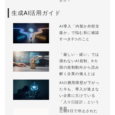
きか？
生成AI活用ガイド
AI導入「内製か外部支
援か」で悩む前に確認
すべき5つのこと
「厳しい・緩い」では
測れないAI規制、6カ
国の規制動向から読み
解く企業の備えとは
AIの費用障壁が下がっ
た今も、導入が進まな
い企業に欠けている
「入り口設計」という
発想
公開3日で停止された