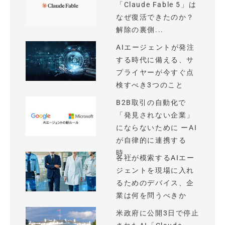
「Claude Fable 5」は
なぜ復活できたのか？
解除の裏側...
AIエージェントが発注
する時代に備える、サ
プライヤーが今すぐ点
検すべき3つのこと
B2B取引の自動化で
「発見されない企業」
にならないために ーAI
が自律的に連携する
時...
各社が模索するAIエー
ジェントを現場に入れ
るためのデバイス、企
業は何を問うべきか
米政府に公開3日で停止