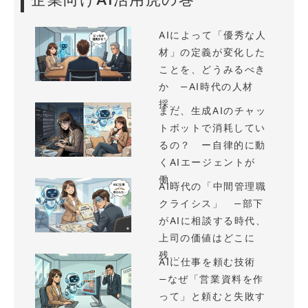
AIによって「優秀な人
材」の定義が変化した
ことを、どうみるべき
か —AI時代の人材
採...
まだ、生成AIのチャッ
トボットで消耗してい
るの？ ー自律的に動
くAIエージェントが
働...
AI時代の「中間管理職
クライシス」 —部下
がAIに相談する時代、
上司の価値はどこに
残...
AIに仕事を頼む技術
—なぜ「営業資料を作
って」と頼むと失敗す