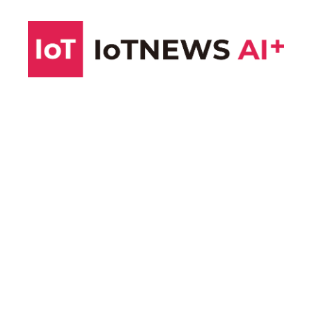
コ
ン
テ
ン
ツ
へ
ス
キ
ッ
プ