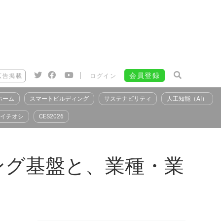
|
会員登録
広告掲載
ログイン
ホーム
スマートビルディング
サステナビリティ
人工知能（AI）
イチオシ
CES2026
ング基盤と、業種・業