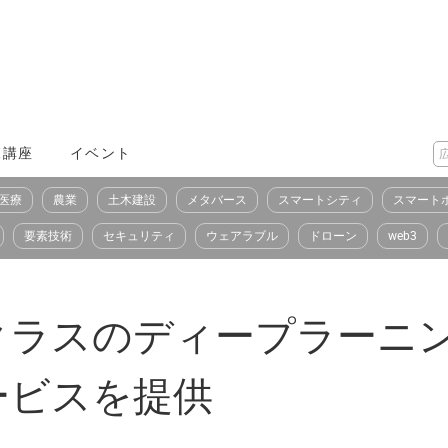
X講座
イベント
医療
農業
土木建設
メタバース
スマートシティ
スマート
要素技術
セキュリティ
ウェアラブル
ドローン
web3
クラスのディープラーニ
ービスを提供