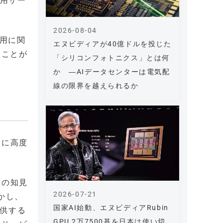
i運用サー
2026-08-04
運用に関
エヌビディアが40億ドルを投じた
ることが
「シリコンフォトニクス」とは何
か ―AIデータセンターは電気配
線の限界を越えられるか
らに高度
Iの知見
2026-07-21
かし、
国家AI始動、エヌビディアRubin
提供する
GPU 2万7500基を日本は使い切