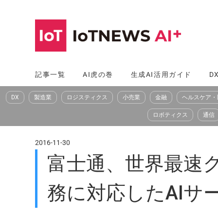
コ
ン
テ
ン
ツ
記事一覧
AI虎の巻
生成AI活用ガイド
D
へ
DX
製造業
ロジスティクス
小売業
金融
ヘルスケア・
ス
キ
ロボティクス
通信
ッ
プ
2016-11-30
富士通、世界最速
務に対応したAIサ