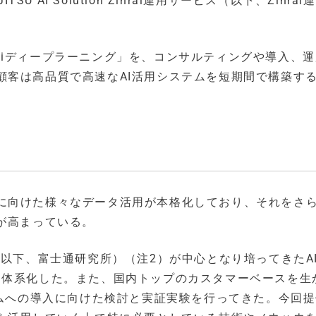
U AI Solution Zinrai運用サービス（以下、Zinra
nraiディープラーニング」を、コンサルティングや導入、
顧客は高品質で高速なAI活用システムを短期間で構築す
に向けた様々なデータ活用が本格化しており、それをさ
が高まっている。
（以下、富士通研究所）（注2）が中心となり培ってきたA
」として体系化した。また、国内トップのカスタマーベースを生
テムへの導入に向けた検討と実証実験を行ってきた。今回