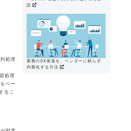
説
並列処理
業務のDX推進を、ベンダーに頼らず
内製化する方法
学習処理
スをベー
するこ
トが顧客