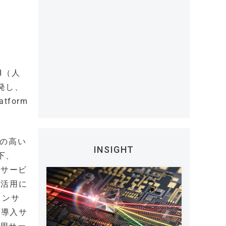
AI（人
発し、
tform
ズの高い
INSIGHT
以下、
盤サービ
AI活用に
コンサ
ai導入サ