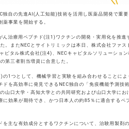
C独自の先進AI(人工知能)技術を活用し医薬品開発で重
創薬事業を開始する。
たがん治療用ペプチド(注1)ワクチンの開発・実用化を推進
した。またNECとサイトリミックは本日、株式会社ファス
キャピタル株式会社(注4)、NECキャピタルソリューショ
クの第三者割当増資に合意した。
E」(注6)の1つとして、機械学習と実験を組み合わせることに
チドを高効率に発見できるNEC独自の「免疫機能予測技
からの山口大学・高知大学との共同研究および山口大学にお
療に効果が期待でき、かつ日本人の約85％に適合するペ
チドを主な有効成分とするワクチンについて、治験用製剤