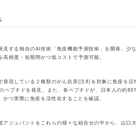
み
発見する独自のAI技術「免疫機能予測技術」を開発。少
を高精度・短期間かつ低コストで予測可能。
発現している２種類のがん抗原(注8)を対象に免疫を活
のペプチドを発見。また、各ペプチドが、日本人の約85
し、かつ実際に免疫を活性化することを確認。
規アジュバントをこれらの様々な組合せの中から、山口