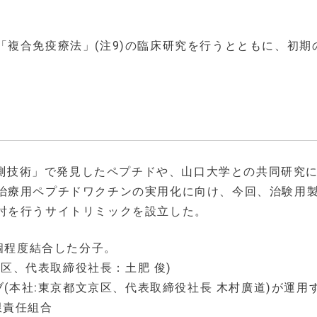
複合免疫療法」(注9)の臨床研究を行うとともに、初期
能予測技術」で発見したペプチドや、山口大学との共同研究
治療用ペプチドワクチンの実用化に向け、今回、治験用
討を行うサイトリミックを設立した。
十個程度結合した分子。
川区、代表取締役社長：土肥 俊)
ブ(本社:東京都文京区、代表取締役社長 木村廣道)が運用
限責任組合