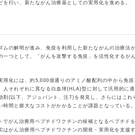
どを行い、新たながん治療薬としての実用化を進める。
ズムの解明が進み、免疫を利用した新たながんの治療法
の一つとして、「がんを攻撃する免疫」を活性化するが
用化には、約5,000億通りのアミノ酸配列の中から免疫
人それぞれに異なる白血球(HLA)型に対して汎用的に
剤(以下、アジュバント、注7)を発見し、さらにはこれ
い時間と膨大なコストがかかることが課題となっている
ストでがん治療用ペプチドワクチンの候補となるペプチド
ECはがん治療用ペプチドワクチンの開発・実用化を支援