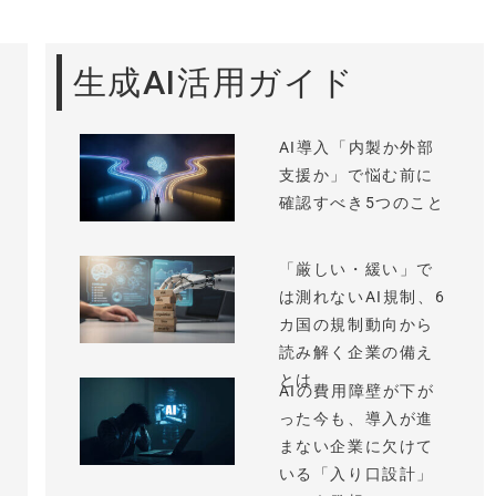
生成AI活用ガイド
AI導入「内製か外部
支援か」で悩む前に
確認すべき5つのこと
「厳しい・緩い」で
は測れないAI規制、6
カ国の規制動向から
読み解く企業の備え
とは
AIの費用障壁が下が
った今も、導入が進
まない企業に欠けて
いる「入り口設計」