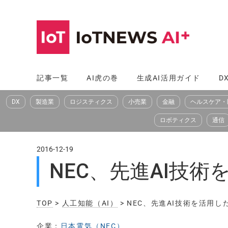
コ
ン
テ
ン
ツ
記事一覧
AI虎の巻
生成AI活用ガイド
D
へ
DX
製造業
ロジスティクス
小売業
金融
ヘルスケア・
ス
キ
ロボティクス
通信
ッ
プ
2016-12-19
NEC、先進AI技
TOP
>
人工知能（AI）
> NEC、先進AI技術を活用
企業：
日本電気（NEC）