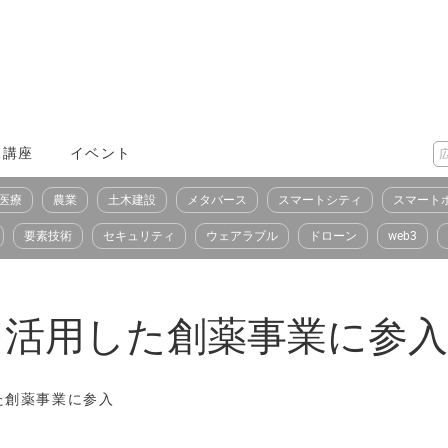
X講座
イベント
医療
農業
土木建設
メタバース
スマートシティ
スマート
要素技術
セキュリティ
ウェアラブル
ドローン
web3
術を活用した創薬事業に参入
した創薬事業に参入