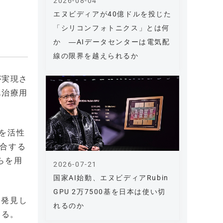
2026-08-04
エヌビディアが40億ドルを投じた
「シリコンフォトニクス」とは何
か ―AIデータセンターは電気配
線の限界を越えられるか
が実現さ
ん治療用
を活性
適合する
らを用
2026-07-21
。
国家AI始動、エヌビディアRubin
GPU 2万7500基を日本は使い切
を発見し
れるのか
する。