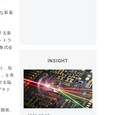
要な新薬
する新
トトラ
ン株式会
INSIGHT
より、短
術」を有
ける臨
プチド
の開発、