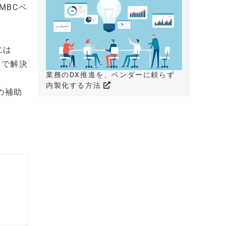
MBCベ
には
智で解決
業務のDX推進を、ベンダーに頼らず
内製化する方法
の補助