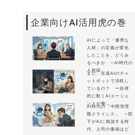
企業向けAI活用虎の巻
AIによって「優秀な
人材」の定義が変化
したことを、どうみ
るべきか —AI時代の
人材採...
まだ、生成AIのチャ
ットボットで消耗し
ているの？ ー自律
的に動くAIエージェ
ントが働...
AI時代の「中間管理
職クライシス」 —部
下がAIに相談する時
代、上司の価値はど