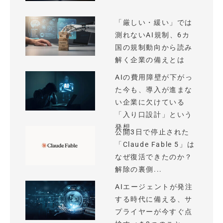
「厳しい・緩い」では
測れないAI規制、6カ
国の規制動向から読み
解く企業の備えとは
AIの費用障壁が下がっ
た今も、導入が進まな
い企業に欠けている
「入り口設計」という
発想
公開3日で停止された
「Claude Fable 5」は
なぜ復活できたのか？
解除の裏側...
AIエージェントが発注
する時代に備える、サ
プライヤーが今すぐ点