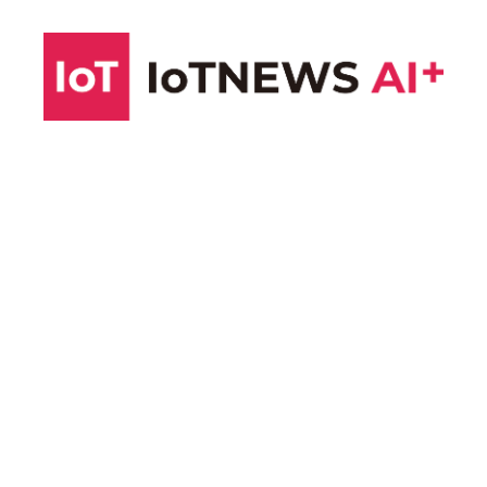
コ
ン
テ
ン
ツ
へ
ス
キ
ッ
プ