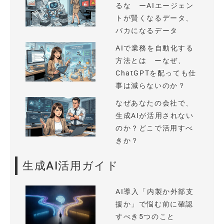
るな ーAIエージェン
トが賢くなるデータ、
バカになるデータ
AIで業務を自動化する
方法とは ーなぜ、
ChatGPTを配っても仕
事は減らないのか？
なぜあなたの会社で、
生成AIが活用されない
のか？どこで活用すべ
きか？
生成AI活用ガイド
AI導入「内製か外部支
援か」で悩む前に確認
すべき5つのこと