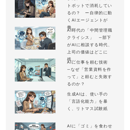
トボットで消耗してい
るの？ ー自律的に動
くAIエージェントが
働...
AI時代の「中間管理職
クライシス」 —部下
がAIに相談する時代、
上司の価値はどこに
残...
AIに仕事を頼む技術
—なぜ「営業資料を作
って」と頼むと失敗す
るのか？
生成AIは、使い手の
「言語化能力」を暴
く、リトマス試験紙
AIに「ゴミ」を食わせ