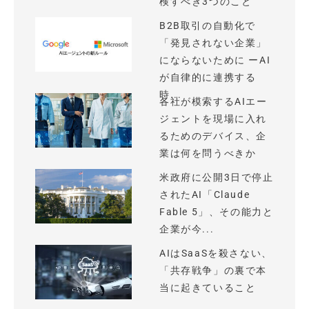
検すべき3つのこと
B2B取引の自動化で
「発見されない企業」
にならないために ーAI
が自律的に連携する
時...
各社が模索するAIエー
ジェントを現場に入れ
るためのデバイス、企
業は何を問うべきか
米政府に公開3日で停止
されたAI「Claude
Fable 5」、その能力と
企業が今...
AIはSaaSを殺さない、
「共存戦争」の裏で本
当に起きていること