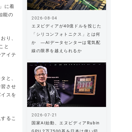
な」に着
知能の
2026-08-04
エヌビディアが40億ドルを投じた
「シリコンフォトニクス」とは何
ており、
か ―AIデータセンターは電気配
こと
線の限界を越えられるか
やアイテ
ータと、
学習させ
バイスを
2026-07-21
現するこ
国家AI始動、エヌビディアRubin
GPU 2万7500基を日本は使い切