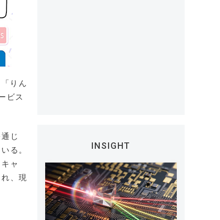
）「りん
ービス
を通じ
INSIGHT
ている。
うキャ
られ、現