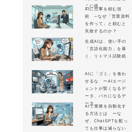
こに残...
AIに仕事を頼む技
術 —なぜ「営業資料
を作って」と頼むと
失敗するのか？
生成AIは、使い手の
「言語化能力」を暴
く、リトマス試験紙
AIに「ゴミ」を食わ
せるな ーAIエージ
ェントが賢くなるデ
ータ、バカになるデ
ータ
AIで業務を自動化す
る方法とは ーな
ぜ、ChatGPTを配っ
ても仕事は減らない