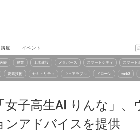
X講座
イベント
医療
農業
土木建設
メタバース
スマートシティ
スマート
要素技術
セキュリティ
ウェアラブル
ドローン
web3
女子高生AI りんな」、
ョンアドバイスを提供