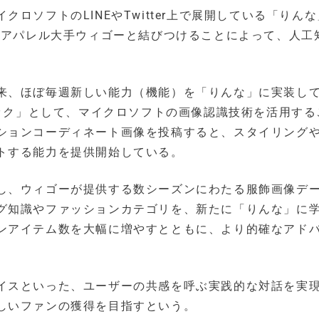
ロソフトのLINEやTwitter上で展開している「りん
るアパレル大手ウィゴーと結びつけることによって、人工
来、ほぼ毎週新しい能力（機能）を「りんな」に実装し
ェック」として、マイクロソフトの画像認識技術を活用する
ションコーディネート画像を投稿すると、スタイリング
トする能力を提供開始している。
し、ウィゴーが提供する数シーズンにわたる服飾画像デ
グ知識やファッションカテゴリを、新たに「りんな」に
ンアイテム数を大幅に増やすとともに、より的確なアド
イスといった、ユーザーの共感を呼ぶ実践的な対話を実
しいファンの獲得を目指すという。