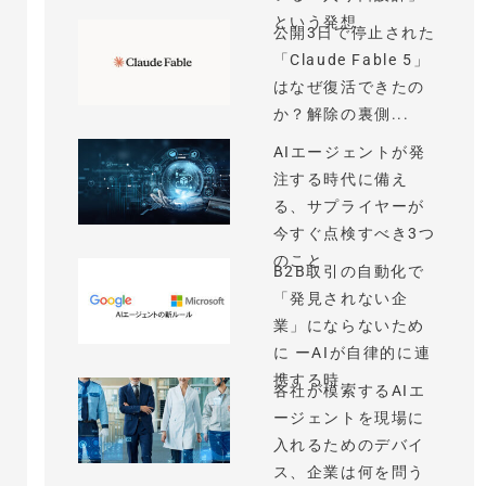
という発想
公開3日で停止された
「Claude Fable 5」
はなぜ復活できたの
か？解除の裏側...
AIエージェントが発
注する時代に備え
る、サプライヤーが
今すぐ点検すべき3つ
のこと
B2B取引の自動化で
「発見されない企
業」にならないため
に ーAIが自律的に連
携する時...
各社が模索するAIエ
ージェントを現場に
入れるためのデバイ
ス、企業は何を問う