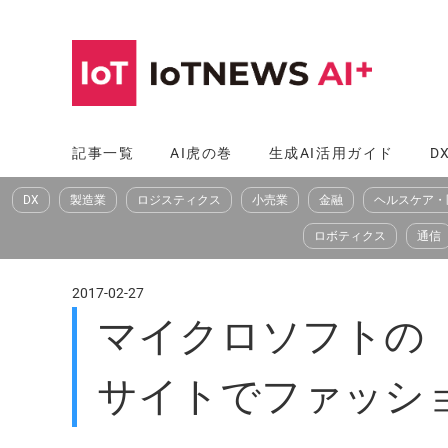
コ
ン
テ
ン
ツ
記事一覧
AI虎の巻
生成AI活用ガイド
D
へ
DX
製造業
ロジスティクス
小売業
金融
ヘルスケア・
ス
キ
ロボティクス
通信
ッ
プ
2017-02-27
マイクロソフトの「
サイトでファッシ