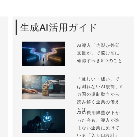
生成AI活用ガイド
AI導入「内製か外部
支援か」で悩む前に
確認すべき5つのこと
「厳しい・緩い」で
は測れないAI規制、6
カ国の規制動向から
読み解く企業の備え
とは
AIの費用障壁が下が
った今も、導入が進
まない企業に欠けて
いる「入り口設計」