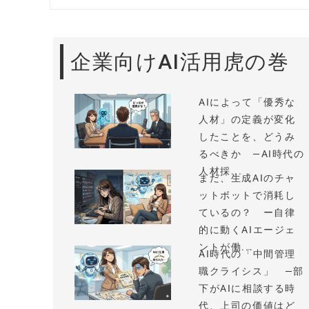
企業向けAI活用虎の巻
AIによって「優秀な
人材」の定義が変化
したことを、どうみ
るべきか —AI時代の
人材採...
まだ、生成AIのチャ
ットボットで消耗し
ているの？ ー自律
的に動くAIエージェ
ントが働...
AI時代の「中間管理
職クライシス」 —部
下がAIに相談する時
代、上司の価値はど