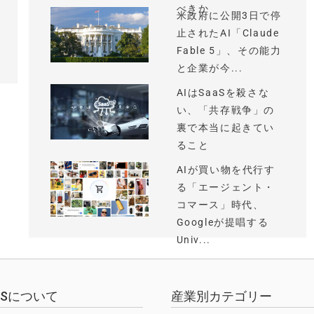
べきか
米政府に公開3日で停
止されたAI「Claude
Fable 5」、その能力
と企業が今...
AIはSaaSを殺さな
い、「共存戦争」の
裏で本当に起きてい
ること
AIが買い物を代行す
る「エージェント・
コマース」時代、
Googleが提唱する
Univ...
EWSについて
産業別カテゴリー