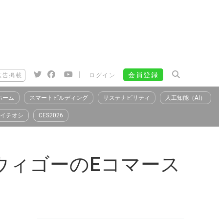
|
会員登録
広告掲載
ログイン
ホーム
スマートビルディング
サステナビリティ
人工知能（AI）
イチオシ
CES2026
ウィゴーのEコマース