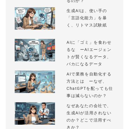
るのか？
生成AIは、使い手の
「言語化能力」を暴
く、リトマス試験紙
AIに「ゴミ」を食わせ
るな ーAIエージェン
トが賢くなるデータ、
バカになるデータ
AIで業務を自動化する
方法とは ーなぜ、
ChatGPTを配っても仕
事は減らないのか？
なぜあなたの会社で、
生成AIが活用されない
のか？どこで活用すべ
きか？