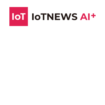
コ
ン
テ
ン
ツ
へ
ス
キ
ッ
プ