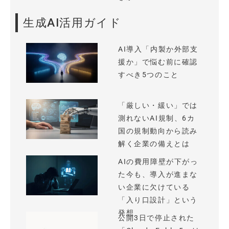
生成AI活用ガイド
AI導入「内製か外部支
援か」で悩む前に確認
すべき5つのこと
「厳しい・緩い」では
測れないAI規制、6カ
国の規制動向から読み
解く企業の備えとは
AIの費用障壁が下がっ
た今も、導入が進まな
い企業に欠けている
「入り口設計」という
発想
公開3日で停止された