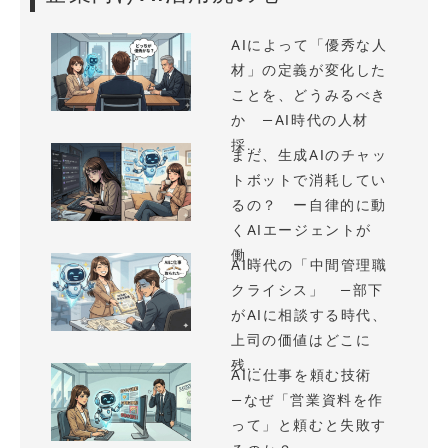
AIによって「優秀な人
材」の定義が変化した
ことを、どうみるべき
か —AI時代の人材
採...
まだ、生成AIのチャッ
トボットで消耗してい
るの？ ー自律的に動
くAIエージェントが
働...
AI時代の「中間管理職
クライシス」 —部下
がAIに相談する時代、
上司の価値はどこに
残...
AIに仕事を頼む技術
—なぜ「営業資料を作
って」と頼むと失敗す