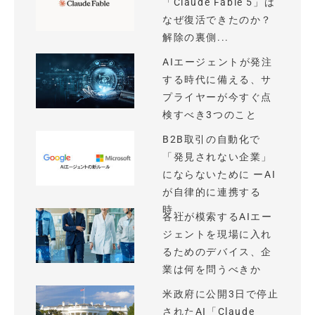
「Claude Fable 5」は
なぜ復活できたのか？
解除の裏側...
AIエージェントが発注
する時代に備える、サ
プライヤーが今すぐ点
検すべき3つのこと
B2B取引の自動化で
「発見されない企業」
にならないために ーAI
が自律的に連携する
時...
各社が模索するAIエー
ジェントを現場に入れ
るためのデバイス、企
業は何を問うべきか
米政府に公開3日で停止
されたAI「Claude