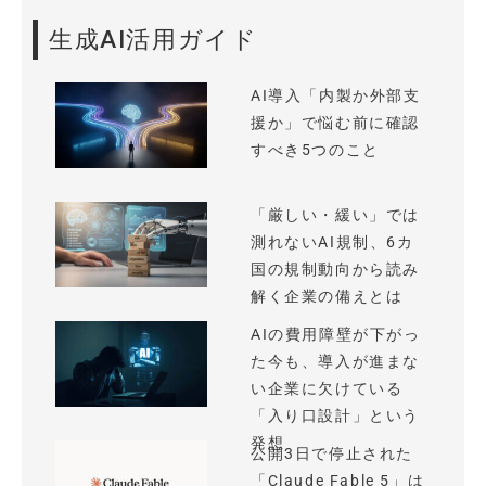
生成AI活用ガイド
AI導入「内製か外部支
援か」で悩む前に確認
すべき5つのこと
「厳しい・緩い」では
測れないAI規制、6カ
国の規制動向から読み
解く企業の備えとは
AIの費用障壁が下がっ
た今も、導入が進まな
い企業に欠けている
「入り口設計」という
発想
公開3日で停止された
「Claude Fable 5」は