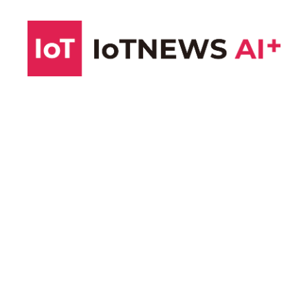
コ
ン
テ
ン
ツ
へ
ス
キ
ッ
プ