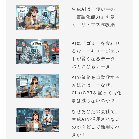
生成AIは、使い手の
「言語化能力」を暴
く、リトマス試験紙
AIに「ゴミ」を食わせ
るな ーAIエージェン
トが賢くなるデータ、
バカになるデータ
AIで業務を自動化する
方法とは ーなぜ、
ChatGPTを配っても仕
事は減らないのか？
なぜあなたの会社で、
生成AIが活用されない
のか？どこで活用すべ
きか？