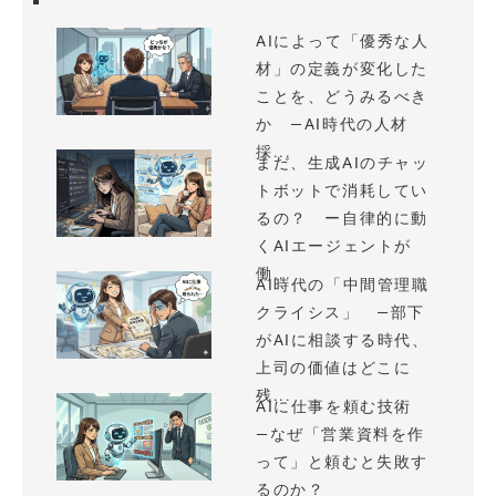
AIによって「優秀な人
材」の定義が変化した
ことを、どうみるべき
か —AI時代の人材
採...
まだ、生成AIのチャッ
トボットで消耗してい
るの？ ー自律的に動
くAIエージェントが
働...
AI時代の「中間管理職
クライシス」 —部下
がAIに相談する時代、
上司の価値はどこに
残...
AIに仕事を頼む技術
—なぜ「営業資料を作
って」と頼むと失敗す
るのか？