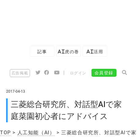
記事
AI虎の巻
AI活用
|
会員登録
広告掲載
ログイン
2017-04-13
三菱総合研究所、対話型AIで家
庭菜園初心者にアドバイス
TOP
>
人工知能（AI）
> 三菱総合研究所、対話型AIで家