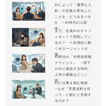
AIによって「優秀な人
材」の定義が変化した
ことを、どうみるべき
か —AI時代の人材
採...
まだ、生成AIのチャッ
トボットで消耗してい
るの？ ー自律的に動
くAIエージェントが
働...
AI時代の「中間管理職
クライシス」 —部下
がAIに相談する時代、
上司の価値はどこに
残...
AIに仕事を頼む技術
—なぜ「営業資料を作
って」と頼むと失敗す
るのか？