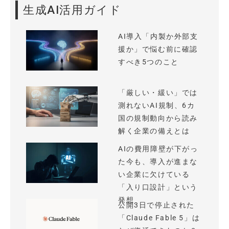
生成AI活用ガイド
AI導入「内製か外部支
援か」で悩む前に確認
すべき5つのこと
「厳しい・緩い」では
測れないAI規制、6カ
国の規制動向から読み
解く企業の備えとは
AIの費用障壁が下がっ
た今も、導入が進まな
い企業に欠けている
「入り口設計」という
発想
公開3日で停止された
「Claude Fable 5」は