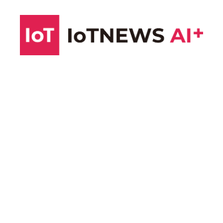
コ
ン
テ
ン
ツ
へ
ス
キ
ッ
プ