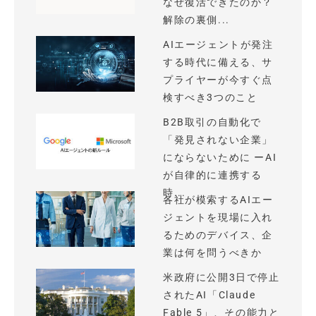
なぜ復活できたのか？
解除の裏側...
AIエージェントが発注
する時代に備える、サ
プライヤーが今すぐ点
検すべき3つのこと
B2B取引の自動化で
「発見されない企業」
にならないために ーAI
が自律的に連携する
時...
各社が模索するAIエー
ジェントを現場に入れ
るためのデバイス、企
業は何を問うべきか
米政府に公開3日で停止
されたAI「Claude
Fable 5」、その能力と